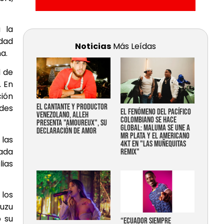
 la
idad
Noticias
Más Leídas
a.
d de
. En
ción
EL CANTANTE Y PRODUCTOR
des
EL FENÓMENO DEL PACÍFICO
VENEZOLANO, ALLEH
COLOMBIANO SE HACE
PRESENTA "AMOUREUX", SU
GLOBAL: MALUMA SE UNE A
DECLARACIÓN DE AMOR
MR PLATA Y EL AMERICANO
 las
4KT EN "LAS MUÑEQUITAS
zada
REMIX"
lias
 los
suzu
o su
“Ecuador siempre