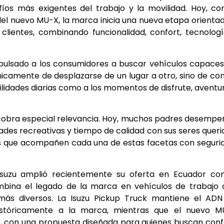
íos más exigentes del trabajo y la movilidad. Hoy, co
 del nuevo MU-X, la marca inicia una nueva etapa orienta
lientes, combinando funcionalidad, confort, tecnolog
mpulsado a los consumidores a buscar vehículos capace
nicamente de desplazarse de un lugar a otro, sino de co
lidades diarias como a los momentos de disfrute, aventu
 cobra especial relevancia. Hoy, muchos padres desemp
dades recreativas y tiempo de calidad con sus seres queri
os que acompañen cada una de estas facetas con seguri
suzu amplió recientemente su oferta en Ecuador con
bina el legado de la marca en vehículos de trabajo 
 más diversos. La Isuzu Pickup Truck mantiene el AD
históricamente a la marca, mientras que el nuevo M
V, con una propuesta diseñada para quienes buscan conf