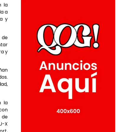
n la
da a
ía y
s de
ntar
ra y
eñan
dos.
dad,
 la
con
N de
U-X
ort,