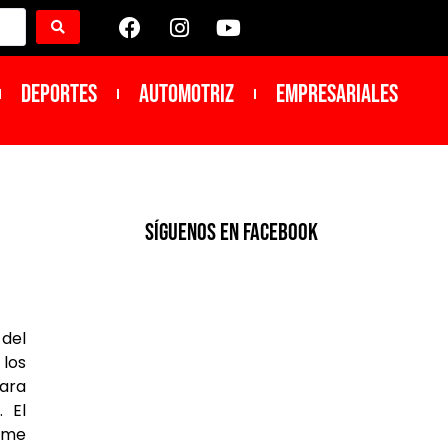
DEPORTES
Automotriz
Empresariales
SíGUENOS EN FACEBOOK
 del
 los
para
 El
rme