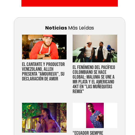
Noticias
Más Leídas
EL CANTANTE Y PRODUCTOR
EL FENÓMENO DEL PACÍFICO
VENEZOLANO, ALLEH
COLOMBIANO SE HACE
PRESENTA "AMOUREUX", SU
GLOBAL: MALUMA SE UNE A
DECLARACIÓN DE AMOR
MR PLATA Y EL AMERICANO
4KT EN "LAS MUÑEQUITAS
REMIX"
“Ecuador siempre