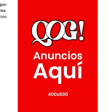
ajan
les.
cios