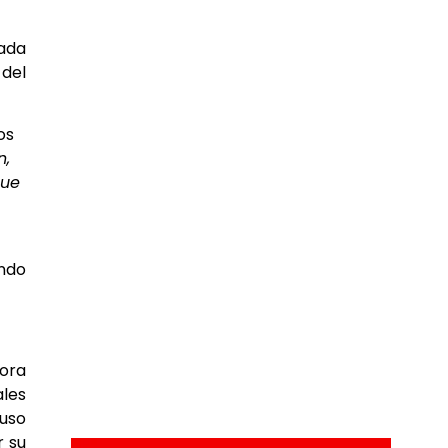
ada
 del
os
n,
que
ando
bora
ales
 uso
r su