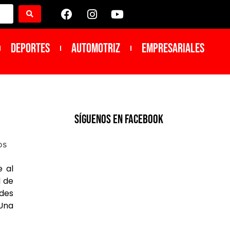
DEPORTES
Automotriz
Empresariales
SíGUENOS EN FACEBOOK
e al
l de
ades
Una