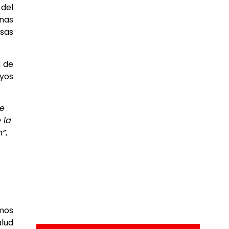
 del
onas
esas
a de
ayos
de
 la
n”
,
emos
alud