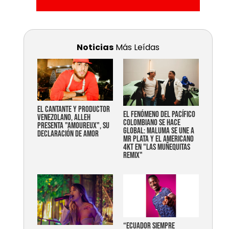
Noticias
Más Leídas
EL CANTANTE Y PRODUCTOR
EL FENÓMENO DEL PACÍFICO
VENEZOLANO, ALLEH
COLOMBIANO SE HACE
PRESENTA "AMOUREUX", SU
GLOBAL: MALUMA SE UNE A
DECLARACIÓN DE AMOR
MR PLATA Y EL AMERICANO
4KT EN "LAS MUÑEQUITAS
REMIX"
“Ecuador siempre