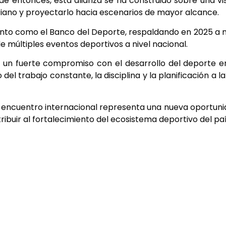
sde entonces, esta alianza se ha construido sobre una vi
oriano y proyectarlo hacia escenarios de mayor alcance.
miento como el Banco del Deporte, respaldando en 2025 a
de múltiples eventos deportivos a nivel nacional.
un fuerte compromiso con el desarrollo del deporte e
 del trabajo constante, la disciplina y la planificación a l
e encuentro internacional representa una nueva oportun
ibuir al fortalecimiento del ecosistema deportivo del paí