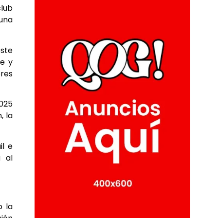
lub
 una
este
te y
ores
2025
, la
il e
 al
o la