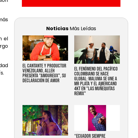
sión
 más
Noticias
Más Leídas
n el
argo
idad
EL CANTANTE Y PRODUCTOR
EL FENÓMENO DEL PACÍFICO
VENEZOLANO, ALLEH
s.
COLOMBIANO SE HACE
PRESENTA "AMOUREUX", SU
GLOBAL: MALUMA SE UNE A
DECLARACIÓN DE AMOR
MR PLATA Y EL AMERICANO
4KT EN "LAS MUÑEQUITAS
REMIX"
“Ecuador siempre