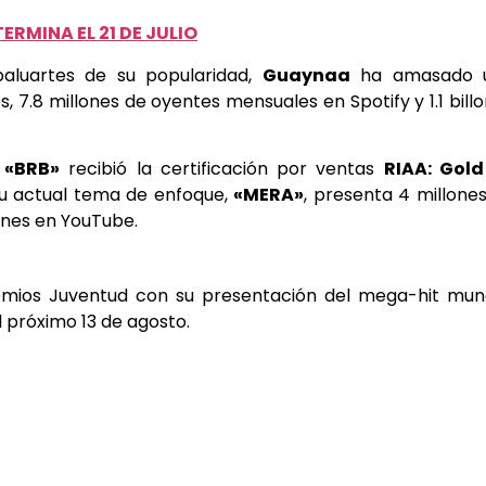
ERMINA EL 21 DE JULIO
baluartes de su popularidad,
Guaynaa
ha amasado 
 7.8 millones de oyentes mensuales en Spotify y 1.1 bill
o
«BRB»
recibió la certificación por ventas
RIAA: Gold
su actual tema de enfoque,
«MERA»
, presenta 4 millone
ones en YouTube.
emios Juventud con su presentación del mega-hit mund
l próximo 13 de agosto.