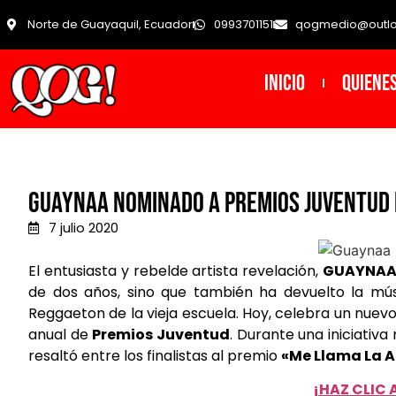
Norte de Guayaquil, Ecuador
0993701151
qogmedio@outl
INICIO
Quiene
Guaynaa nominado a Premios Juventud 
7 julio 2020
El entusiasta y rebelde artista revelación,
GUAYNA
de dos años, sino que también ha devuelto la músi
Reggaeton de la vieja escuela. Hoy, celebra un nue
anual de
Premios Juventud
. Durante una iniciativa
resaltó entre los finalistas al premio
«Me Llama La A
¡HAZ CLIC