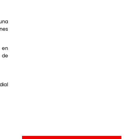
una
ones
en
s de
ial