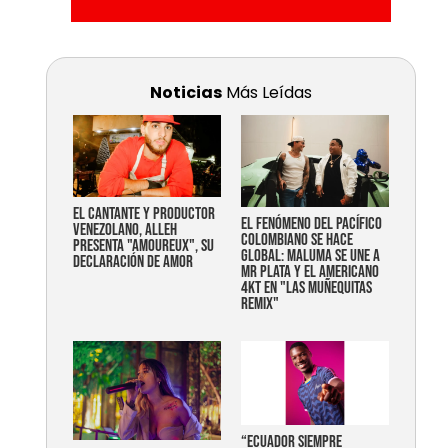
Noticias
Más Leídas
EL CANTANTE Y PRODUCTOR
EL FENÓMENO DEL PACÍFICO
VENEZOLANO, ALLEH
COLOMBIANO SE HACE
PRESENTA "AMOUREUX", SU
GLOBAL: MALUMA SE UNE A
DECLARACIÓN DE AMOR
MR PLATA Y EL AMERICANO
4KT EN "LAS MUÑEQUITAS
REMIX"
“Ecuador siempre