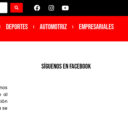
DEPORTES
Automotriz
Empresariales
SíGUENOS EN FACEBOOK
enos
o al
ción
a se