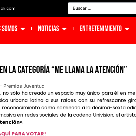
ook.com
s Somos
NOTICIAS
ENTRETENIMIENTO
en la categoría “Me Llama La Atención”
A
, no sólo ha creado un espacio muy único para él en m
ca urbana latina a sus raíces con su refrescante gir
vo reconocimiento como nominado a la décima-sexta edi
 masiva en redes sociales de la cadena Univision, el artist
tención»
.
 AQUÍ PARA VOTAR!