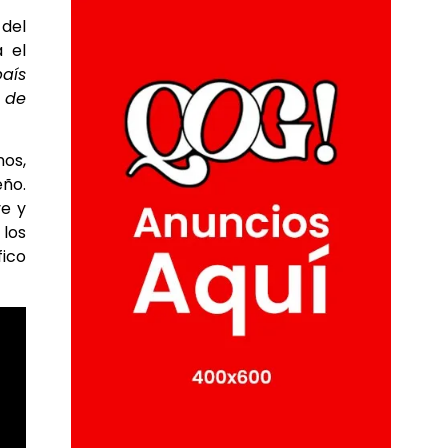
 del
 el
país
 de
nos,
eño.
ve y
 los
fico