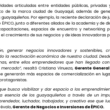
des articuladas entre entidades públicas, privadas 
nto de la marca ciudad de Guayaquil, además de gene
guayaquileños. Por ejemplo, la reciente declaración de j
e ÉPICO, junto a diferentes aliados de la academia y de d
capacitaciones, espacios de encuentro y networking 
 el crecimiento de sus negocios y de ideas innovadoras 
, generar negocios innovadores y sostenibles, cr
o la reactivación económica de nuestra ciudad. Desd
nas, entre ellos emprendedores que han llegado con
l mercado”
, resaltó Cristiana Vinueza,
Gerente General
 se generarán más espacios de comercialización en lug
 protagonistas.
que busca visibilizar y dar espacio a los emprendimie
 la esencia de los guayaquileños a través de un imp
endedor, luchador, trabajador, y creativo ese que lu
révalo,
Gerente de Negocios e Inversiones de ÉPICO.