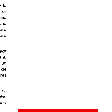
y la
rar
unio
icho
para
para
ear
e el
 un
 de
ares
ntos
ulso
cha