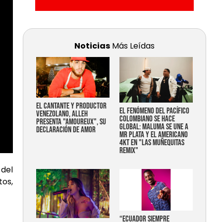
Noticias
Más Leídas
EL CANTANTE Y PRODUCTOR
EL FENÓMENO DEL PACÍFICO
VENEZOLANO, ALLEH
COLOMBIANO SE HACE
PRESENTA "AMOUREUX", SU
GLOBAL: MALUMA SE UNE A
DECLARACIÓN DE AMOR
MR PLATA Y EL AMERICANO
4KT EN "LAS MUÑEQUITAS
REMIX"
 del
os,
“Ecuador siempre