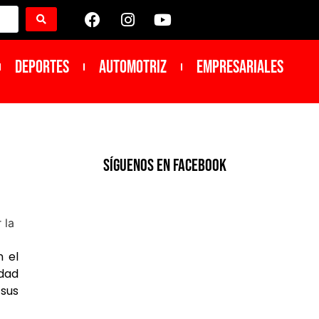
DEPORTES
Automotriz
Empresariales
SíGUENOS EN FACEBOOK
n el
udad
 sus