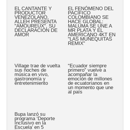
EL CANTANTE Y
EL FENÓMENO DEL
PRODUCTOR
PACÍFICO
VENEZOLANO,
COLOMBIANO SE
ALLEH PRESENTA
HACE GLOBAL:
"AMOUREUX", SU
MALUMA SE UNE A
DECLARACIÓN DE
MR PLATA Y EL
AMOR
AMERICANO 4KT EN
"LAS MUÑEQUITAS
REMIX"
Village trae de vuelta
“Ecuador siempre
sus noches de
primero” vuelve a
música en vivo,
acompañar la
gastronomía y
emoción de millones
entretenimiento
de ecuatorianos en
un momento que une
al país
Bupa lanzó su
programa ‘Deporte
Inclusivo en la
Escuela’ en 5