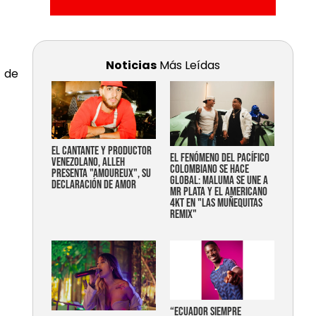
Noticias
Más Leídas
s de
EL CANTANTE Y PRODUCTOR
EL FENÓMENO DEL PACÍFICO
VENEZOLANO, ALLEH
COLOMBIANO SE HACE
PRESENTA "AMOUREUX", SU
GLOBAL: MALUMA SE UNE A
DECLARACIÓN DE AMOR
MR PLATA Y EL AMERICANO
4KT EN "LAS MUÑEQUITAS
REMIX"
“Ecuador siempre