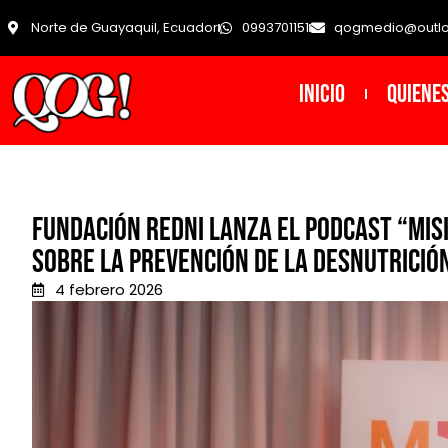
Norte de Guayaquil, Ecuador
0993701151
qogmedio@outl
INICIO
Quiene
Fundación REDNI lanza el podcast “Misi
sobre la prevención de la desnutrició
4 febrero 2026