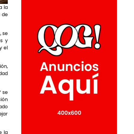
a la
a de
, se
as y
y el
ión,
dad
” se
ción
uado
ejar
e la