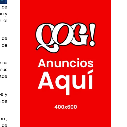
r de
na y
r el
 de
 de
e su
sus
esde
os y
n de
com,
2 de