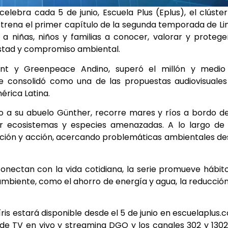
elebra cada 5 de junio, Escuela Plus (Eplus), el clúste
rena el primer capítulo de la segunda temporada de Li
a a niñas, niños y familias a conocer, valorar y protege
mistad y compromiso ambiental.
ment y Greenpeace Andino, superó el millón y medio
e consolidó como una de las propuestas audiovisuales
érica Latina.
unto a su abuelo Günther, recorre mares y ríos a bordo d
r ecosistemas y especies amenazadas. A lo largo de 
mación y acción, acercando problemáticas ambientales d
onectan con la vida cotidiana, la serie promueve hábit
ambiente, como el ahorro de energía y agua, la reducció
is estará disponible desde el 5 de junio en escuelaplus.
 de TV en vivo y streaming DGO y los canales 302 y 130