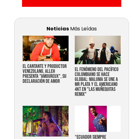
Noticias
Más Leídas
EL CANTANTE Y PRODUCTOR
EL FENÓMENO DEL PACÍFICO
VENEZOLANO, ALLEH
COLOMBIANO SE HACE
PRESENTA "AMOUREUX", SU
GLOBAL: MALUMA SE UNE A
DECLARACIÓN DE AMOR
MR PLATA Y EL AMERICANO
4KT EN "LAS MUÑEQUITAS
REMIX"
“Ecuador siempre