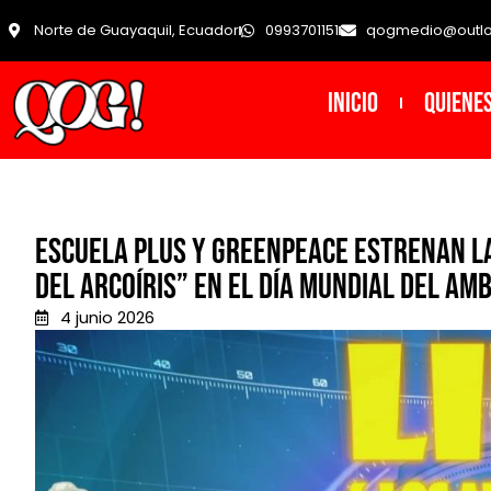
Norte de Guayaquil, Ecuador
0993701151
qogmedio@outl
INICIO
Quiene
Escuela Plus y Greenpeace estrenan l
del arcoíris” en el Día Mundial del Am
4 junio 2026