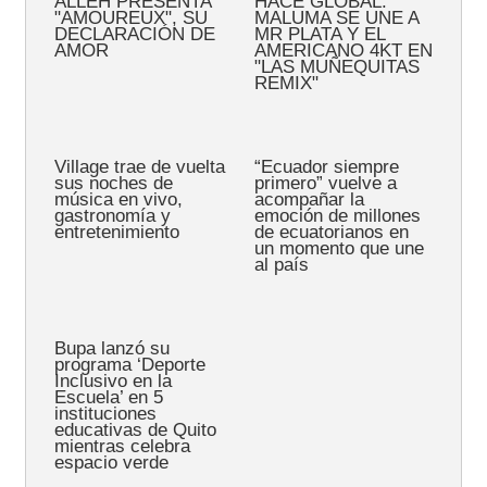
ALLEH PRESENTA
HACE GLOBAL:
"AMOUREUX", SU
MALUMA SE UNE A
DECLARACIÓN DE
MR PLATA Y EL
AMOR
AMERICANO 4KT EN
"LAS MUÑEQUITAS
REMIX"
Village trae de vuelta
“Ecuador siempre
sus noches de
primero” vuelve a
música en vivo,
acompañar la
gastronomía y
emoción de millones
entretenimiento
de ecuatorianos en
un momento que une
al país
Bupa lanzó su
programa ‘Deporte
Inclusivo en la
Escuela’ en 5
instituciones
educativas de Quito
mientras celebra
espacio verde