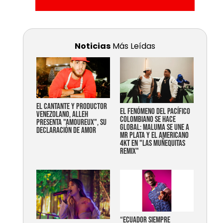
Noticias
Más Leídas
EL CANTANTE Y PRODUCTOR
EL FENÓMENO DEL PACÍFICO
VENEZOLANO, ALLEH
COLOMBIANO SE HACE
PRESENTA "AMOUREUX", SU
GLOBAL: MALUMA SE UNE A
DECLARACIÓN DE AMOR
MR PLATA Y EL AMERICANO
4KT EN "LAS MUÑEQUITAS
REMIX"
“Ecuador siempre