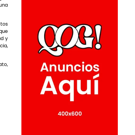
 una
ctos
oque
ad y
ia,
ato,