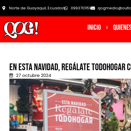
Norte de Guayaquil, Ecuador
0993701151
qogmedio@outl
INICIO
Quiene
En esta Navidad, Regálate Todohogar 
27 octubre 2024