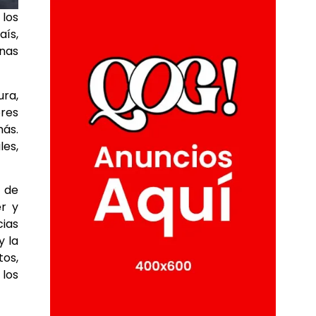
 los
aís,
enas
ura,
ores
más.
les,
a de
r y
cias
y la
os,
 los