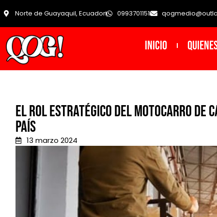
Norte de Guayaquil, Ecuador
0993701151
qogmedio@outl
INICIO
Quiene
El rol estratégico del motocarro de c
país
13 marzo 2024