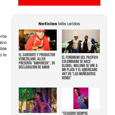
Noticias
Más Leídas
orte
mico
ible
o lo
EL CANTANTE Y PRODUCTOR
EL FENÓMENO DEL PACÍFICO
VENEZOLANO, ALLEH
COLOMBIANO SE HACE
PRESENTA "AMOUREUX", SU
GLOBAL: MALUMA SE UNE A
DECLARACIÓN DE AMOR
MR PLATA Y EL AMERICANO
4KT EN "LAS MUÑEQUITAS
REMIX"
“Ecuador siempre