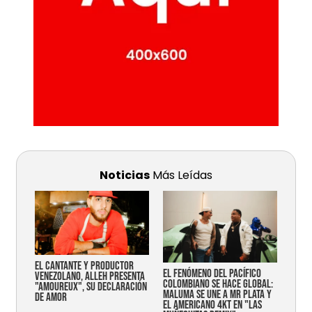
Noticias
Más Leídas
EL CANTANTE Y PRODUCTOR
EL FENÓMENO DEL PACÍFICO
VENEZOLANO, ALLEH PRESENTA
COLOMBIANO SE HACE GLOBAL:
"AMOUREUX", SU DECLARACIÓN
MALUMA SE UNE A MR PLATA Y
DE AMOR
EL AMERICANO 4KT EN "LAS