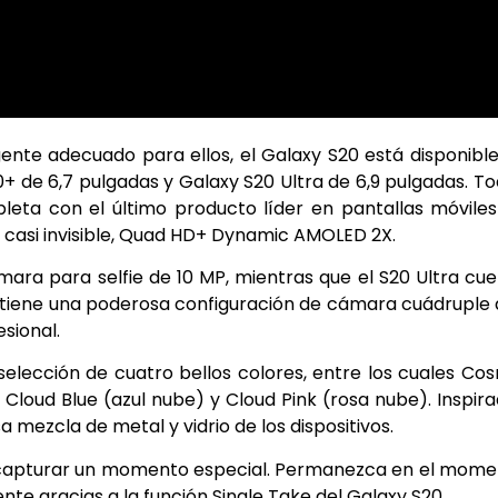
gente adecuado para ellos, el Galaxy S20 está disponibl
0+ de 6,7 pulgadas y Galaxy S20 Ultra de 6,9 pulgadas. T
leta con el último producto líder en pantallas móvile
o casi invisible, Quad HD+ Dynamic AMOLED 2X.
mara para selfie de 10 MP, mientras que el S20 Ultra cu
n tiene una poderosa configuración de cámara cuádruple
sional.
 selección de cuatro bellos colores, entre los cuales Co
Cloud Blue (azul nube) y Cloud Pink (rosa nube). Inspir
 mezcla de metal y vidrio de los dispositivos.
al capturar un momento especial. Permanezca en el mom
te gracias a la función Single Take del Galaxy S20.