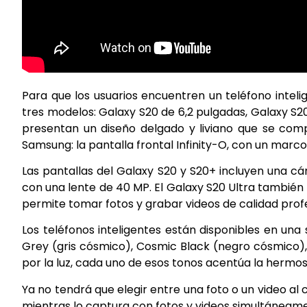
Para que los usuarios encuentren un teléfono inteli
tres modelos: Galaxy S20 de 6,2 pulgadas, Galaxy S2
presentan un diseño delgado y liviano que se comp
Samsung: la pantalla frontal Infinity-O, con un marc
Las pantallas del Galaxy S20 y S20+ incluyen una cá
con una lente de 40 MP. El Galaxy S20 Ultra tambié
permite tomar fotos y grabar videos de calidad profe
Los teléfonos inteligentes están disponibles en una
Grey (gris cósmico), Cosmic Black (negro cósmico), 
por la luz, cada uno de esos tonos acentúa la hermosa
Ya no tendrá que elegir entre una foto o un video 
mientras lo captura con fotos y videos simultáneamen