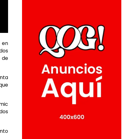
e en
odos
s de
enta
 que
smic
ados
ento