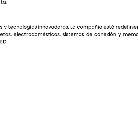
ta.
as y tecnologías innovadoras. La compañía está redefini
etas, electrodomésticos, sistemas de conexión y memo
LED.