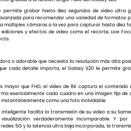
e permite grabar hasta diez segundos de video ultra 
icial avanzada para recomendar una variedad de formatos 
iza múltiples cámaras a la vez para capturar hasta diez f
re ediciones y efectos de video como el recorte, Live Foc
cta.
dora o adorable que necesita la resolución más alta pos
que cada detalle importa, el Galaxy S20 le permite gr
s mayor que FHD, el video de 8K captura el contenido
forma esencialmente cada cuadro en una imagen fija de 
r instantáneamente como una foto inolvidable.
inteligente facilita la transmisión de su video a su Sam
visualización verdaderamente incomparable. Y por 
redes 5G y la latencia ultra baja incorporada, la transmi