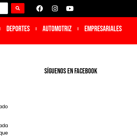
DEPORTES
Automotriz
Empresariales
SíGUENOS EN FACEBOOK
eado
cada
que