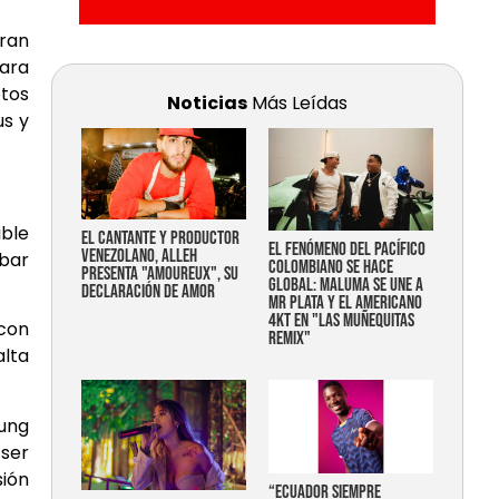
gran
para
otos
Noticias
Más Leídas
us y
ible
EL CANTANTE Y PRODUCTOR
EL FENÓMENO DEL PACÍFICO
VENEZOLANO, ALLEH
abar
COLOMBIANO SE HACE
PRESENTA "AMOUREUX", SU
GLOBAL: MALUMA SE UNE A
DECLARACIÓN DE AMOR
MR PLATA Y EL AMERICANO
4KT EN "LAS MUÑEQUITAS
 con
REMIX"
alta
sung
ser
sión
“Ecuador siempre