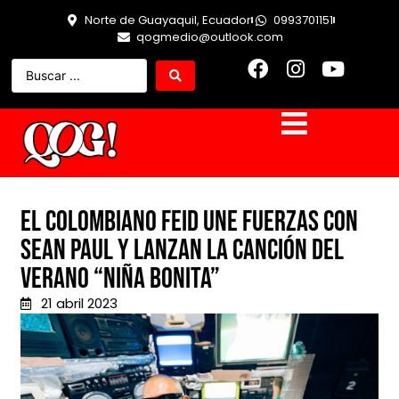
Norte de Guayaquil, Ecuador
0993701151
qogmedio@outlook.com
El colombiano Feid une fuerzas con
Sean Paul y lanzan la canción del
verano “Niña Bonita”
21 abril 2023