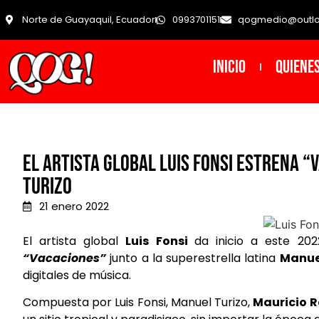
Norte de Guayaquil, Ecuador
0993701151
qogmedio@outl
INICIO
Quiene
El artista global Luis Fonsi estrena 
Turizo
21 enero 2022
El artista global
Luis
Fonsi
da inicio a este 202
“Vacaciones”
junto a la superestrella latina
Manue
digitales de música.
Compuesta por Luis Fonsi, Manuel Turizo,
Mauricio R