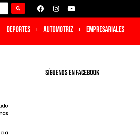
DEPORTES
Automotriz
Empresariales
SíGUENOS EN FACEBOOK
lado
rmas
a a