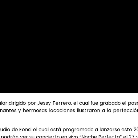
ar dirigido por Jessy Terrero, el cual fue grabado el pa
antes y hermosas locaciones ilustraron a la perfecció
dio de Fonsi el cual está programado a lanzarse este 2
a podrán ver su concierto en vivo “Noche Perfecta” el 27 