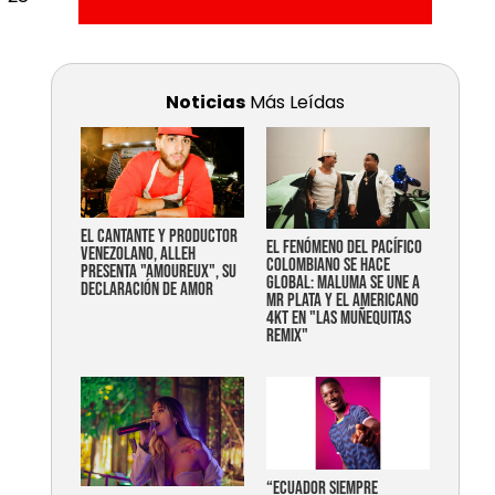
Noticias
Más Leídas
EL CANTANTE Y PRODUCTOR
EL FENÓMENO DEL PACÍFICO
VENEZOLANO, ALLEH
COLOMBIANO SE HACE
PRESENTA "AMOUREUX", SU
GLOBAL: MALUMA SE UNE A
DECLARACIÓN DE AMOR
MR PLATA Y EL AMERICANO
4KT EN "LAS MUÑEQUITAS
REMIX"
“Ecuador siempre