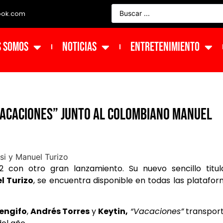
ook.com
s Somos
NOTICIAS
ENTRETENIMIENTO
“vacaciones” junto al colombiano Manuel
2 con otro gran lanzamiento. Su nuevo sencillo titu
l Turizo
, se encuentra disponible en todas las platafo
engifo
,
Andrés Torres
y
Keytin,
“Vacaciones”
transport