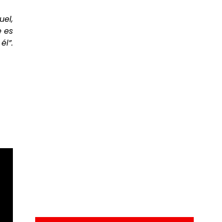
el,
e es
l”.