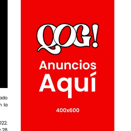
sado
n la
022.
y 28