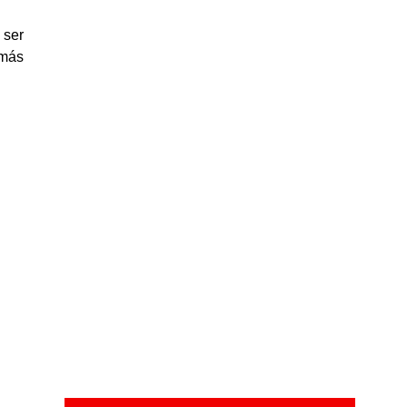
 ser
 más