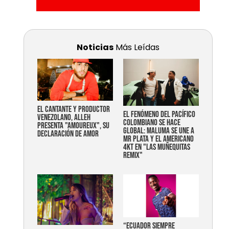
Noticias
Más Leídas
EL CANTANTE Y PRODUCTOR
EL FENÓMENO DEL PACÍFICO
VENEZOLANO, ALLEH
COLOMBIANO SE HACE
PRESENTA "AMOUREUX", SU
GLOBAL: MALUMA SE UNE A
DECLARACIÓN DE AMOR
MR PLATA Y EL AMERICANO
4KT EN "LAS MUÑEQUITAS
REMIX"
“Ecuador siempre