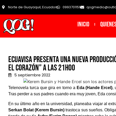
Norte de Guayaquil, Ecuador
0993701151
qogmedio@outl
INICIO
Quiene
Ecuavisa presenta una nueva producció
El Corazón” a las 21h00
5 septiembre 2022
Telenovela turca que gira en torno a
Eda (Hande Ercel)
,
Tras perder a sus padres cuando era muy joven, Eda consig
En su último año en la universidad, planeaba viajar al ext
Serkan Bolat (Kerem Bursin)
trastoca sus sueños. Obligad