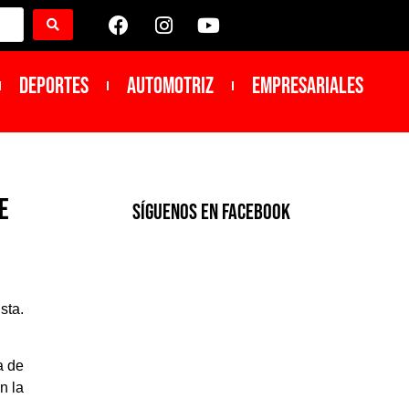
DEPORTES
Automotriz
Empresariales
e
SíGUENOS EN FACEBOOK
sta.
a de
n la