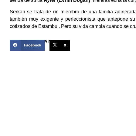
tienda de su tía
Ayfer (Evrim Dogan)
mientras echa la cul
Serkan se trata de un miembro de una familia adinerad
también muy exigente y perfeccionista que antepone su
cotizados de Estambul. Pero su vida cambia cuando se cr
COMPARTIR ESTA NOTICIA
Facebook
X