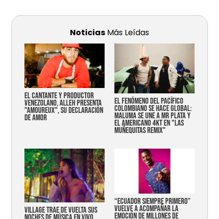
Noticias
Más Leídas
EL CANTANTE Y PRODUCTOR
EL FENÓMENO DEL PACÍFICO
VENEZOLANO, ALLEH PRESENTA
COLOMBIANO SE HACE GLOBAL:
"AMOUREUX", SU DECLARACIÓN
MALUMA SE UNE A MR PLATA Y
DE AMOR
EL AMERICANO 4KT EN "LAS
MUÑEQUITAS REMIX"
“Ecuador siempre primero”
vuelve a acompañar la
Village trae de vuelta sus
emoción de millones de
noches de música en vivo,