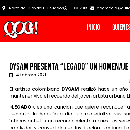
Norte de Guayaquil, Ecuador
0993701151
qogmedio@outl
INICIO
Quiene
Dysam presenta “Legado” un homenaje 
4 febrero 2021
El artista colombiano
DYSAM
realizó hace un año
mantener vivo el recuerdo del joven artista urbano
L
«LEGADO»
, es una canción que quiere reconocer
personas luchan día a día por materializar sus s
íntimos anhelos, un reconocimiento a nuestros seres
no olvidar y convertirlos en inspiración continua.