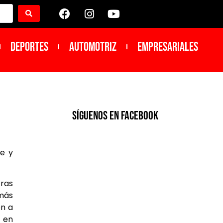
DEPORTES
Automotriz
Empresariales
SíGUENOS EN FACEBOOK
e y
ras
 más
ón a
a en