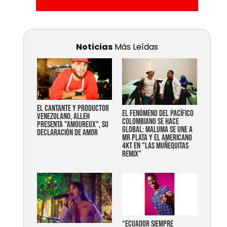
Noticias
Más Leídas
EL CANTANTE Y PRODUCTOR
EL FENÓMENO DEL PACÍFICO
VENEZOLANO, ALLEH
COLOMBIANO SE HACE
PRESENTA "AMOUREUX", SU
GLOBAL: MALUMA SE UNE A
DECLARACIÓN DE AMOR
MR PLATA Y EL AMERICANO
4KT EN "LAS MUÑEQUITAS
REMIX"
“Ecuador siempre