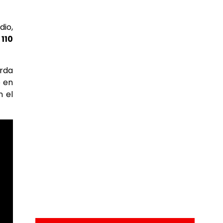
dio,
e
110
rda
o en
n el