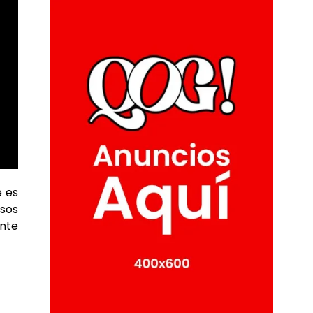
 es
sos
nte