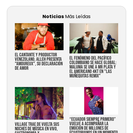
Noticias
Más Leídas
EL CANTANTE Y PRODUCTOR
EL FENÓMENO DEL PACÍFICO
VENEZOLANO, ALLEH PRESENTA
COLOMBIANO SE HACE GLOBAL:
"AMOUREUX", SU DECLARACIÓN
MALUMA SE UNE A MR PLATA Y
DE AMOR
EL AMERICANO 4KT EN "LAS
MUÑEQUITAS REMIX"
“Ecuador siempre primero”
vuelve a acompañar la
Village trae de vuelta sus
emoción de millones de
noches de música en vivo,
ecuatorianos en un momento