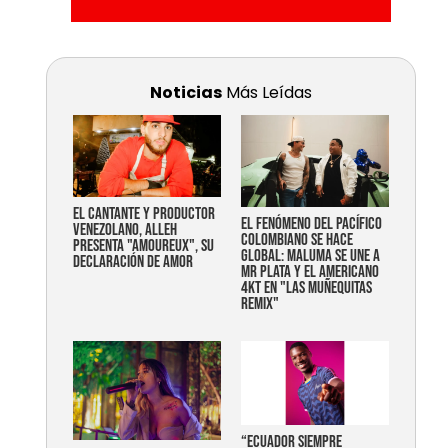
Noticias
Más Leídas
EL CANTANTE Y PRODUCTOR
EL FENÓMENO DEL PACÍFICO
VENEZOLANO, ALLEH
COLOMBIANO SE HACE
PRESENTA "AMOUREUX", SU
GLOBAL: MALUMA SE UNE A
DECLARACIÓN DE AMOR
MR PLATA Y EL AMERICANO
4KT EN "LAS MUÑEQUITAS
REMIX"
“Ecuador siempre