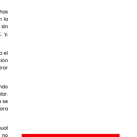
chas
n la
 sin
 y,
a el
ción
irar
ando
lar.
a se
para
sual
 no