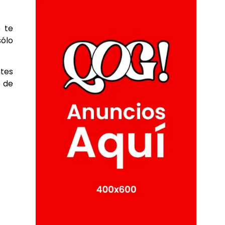
e te
sólo
ntes
o de