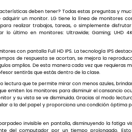
acterísticas deben tener? Todas estas preguntas y mu
dquirir un monitor. LG tiene la línea de monitores co
a realizar trabajos, tareas, o simplemente disfrutar
r lo último en monitores: Ultrawide; Gaming; UHD 4K;
itores con pantalla Full HD IPS. La tecnología IPS destac
s tiempos de respuesta se acortan, se mejora la reproduc
ángulos amplios. De esta manera cada vez que requieras m
ofesor sentirás que estás dentro de la clase.
 lectura que te permite mirar con menos azules, brind
que emiten los monitores para disminuir el cansancio ocu
itor y su vista se ve disminuida. Gracias al modo lectur
ilar a la del papel y proporciona una condición óptima 
arpadeo invisible en pantalla, disminuyendo la fatiga vi
ante del computador por un tiempo prolongado. Esto