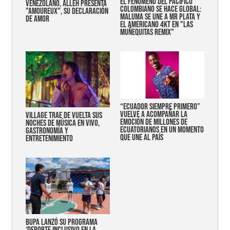
EL FENÓMENO DEL PACÍFICO
VENEZOLANO, ALLEH PRESENTA
COLOMBIANO SE HACE GLOBAL:
"AMOUREUX", SU DECLARACIÓN
MALUMA SE UNE A MR PLATA Y
DE AMOR
EL AMERICANO 4KT EN "LAS
MUÑEQUITAS REMIX"
“Ecuador siempre primero”
vuelve a acompañar la
Village trae de vuelta sus
emoción de millones de
noches de música en vivo,
ecuatorianos en un momento
gastronomía y
que une al país
entretenimiento
Bupa lanzó su programa
‘Deporte Inclusivo en la