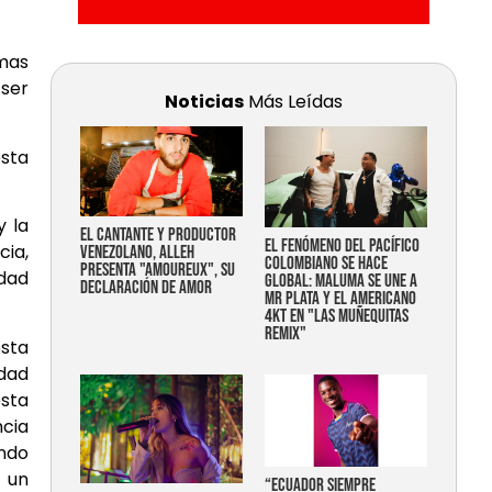
imas
ser
Noticias
Más Leídas
sta
y la
EL CANTANTE Y PRODUCTOR
EL FENÓMENO DEL PACÍFICO
ia,
VENEZOLANO, ALLEH
COLOMBIANO SE HACE
PRESENTA "AMOUREUX", SU
idad
GLOBAL: MALUMA SE UNE A
DECLARACIÓN DE AMOR
MR PLATA Y EL AMERICANO
4KT EN "LAS MUÑEQUITAS
REMIX"
esta
idad
sta
ncia
ando
r un
“Ecuador siempre