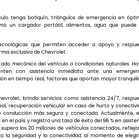
culo tenga botiquín, triángulos de emergencia en ópt
o un cargador portátil, alimentos, agua que puede 
 tecnológicas que permiten acceder a apoyo y respue
ma exclusiva de Chevrolet.
ado mecánico del vehículo o condiciones naturales. Ho
enten con asistencia inmediata ante una emergenc
 en tiempo real, factores que aportan mayor tranquil
evrolet, brinda servicios como asistencia 24/7, respu
al, recuperación vehicular en caso de hurto y conectiv
de conducción más segura y conectada. Actualmente, e
n el país y registra una tasa de éxito del 98 % en asiste
® supera los 20 millones de vehículos conectados, reflej
 a la seguridad y la conectividad al momento de elegi