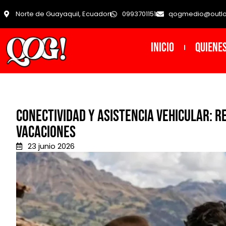
Norte de Guayaquil, Ecuador
0993701151
qogmedio@outl
INICIO
Quiene
Conectividad y asistencia vehicular: 
vacaciones
23 junio 2026