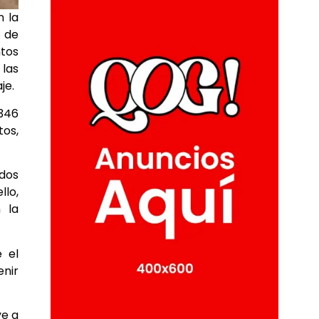
n la
a de
ntos
 las
je.
.346
tos,
dos
llo,
 la
e el
enir
ye a