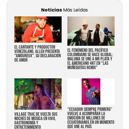
Noticias
Más Leídas
EL CANTANTE Y PRODUCTOR
EL FENÓMENO DEL PACÍFICO
VENEZOLANO, ALLEH PRESENTA
COLOMBIANO SE HACE GLOBAL:
"AMOUREUX", SU DECLARACIÓN
MALUMA SE UNE A MR PLATA Y
DE AMOR
EL AMERICANO 4KT EN "LAS
MUÑEQUITAS REMIX"
“Ecuador siempre primero”
vuelve a acompañar la
Village trae de vuelta sus
emoción de millones de
noches de música en vivo,
ecuatorianos en un momento
gastronomía y
que une al país
entretenimiento