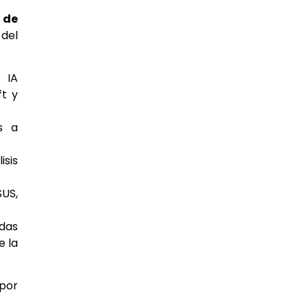
 de
 del
 IA
ft y
s a
isis
SUS,
odas
e la
por