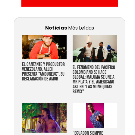
Noticias
Más Leídas
EL CANTANTE Y PRODUCTOR
EL FENÓMENO DEL PACÍFICO
VENEZOLANO, ALLEH
COLOMBIANO SE HACE
PRESENTA "AMOUREUX", SU
GLOBAL: MALUMA SE UNE A
DECLARACIÓN DE AMOR
MR PLATA Y EL AMERICANO
4KT EN "LAS MUÑEQUITAS
REMIX"
“Ecuador siempre