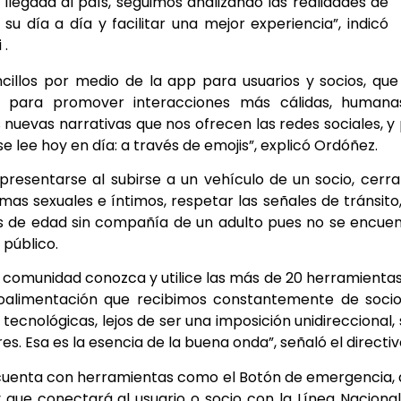
llegada al país, seguimos analizando las realidades de
 día a día y facilitar una mejor experiencia”, indicó
 .
llos por medio de la app para usuarios y socios, que
s para promover interacciones más cálidas, humana
 nuevas narrativas que nos ofrecen las redes sociales, y
 lee hoy en día: a través de emojis”, explicó Ordóñez.
resentarse al subirse a un vehículo de un socio, cerra
as sexuales e íntimos, respetar las señales de tránsito
es de edad sin compañía de un adulto pues no se encue
 público.
 la comunidad conozca y utilice las más de 20 herramienta
roalimentación que recibimos constantemente de socio
tecnológicas, lejos de ser una imposición unidireccional,
s. Esa es la esencia de la buena onda”, señaló el directiv
d cuenta con herramientas como el Botón de emergencia,
 que conectará al usuario o socio con la Línea Naciona