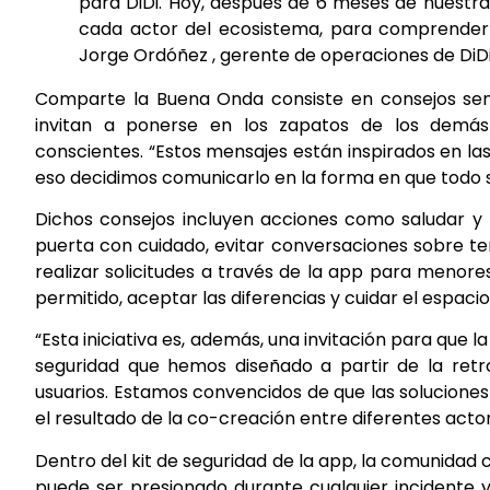
para DiDi. Hoy, después de 6 meses de nuestra 
cada actor del ecosistema, para comprender su
Jorge Ordóñez , gerente de operaciones de DiDi
Comparte la Buena Onda consiste en consejos senci
invitan a ponerse en los zapatos de los demá
conscientes. “Estos mensajes están inspirados en las
eso decidimos comunicarlo en la forma en que todo se
Dichos consejos incluyen acciones como saludar y p
puerta con cuidado, evitar conversaciones sobre tem
realizar solicitudes a través de la app para menor
permitido, aceptar las diferencias y cuidar el espacio
“Esta iniciativa es, además, una invitación para que
seguridad que hemos diseñado a partir de la ret
usuarios. Estamos convencidos de que las soluciones 
el resultado de la co-creación entre diferentes actore
Dentro del kit de seguridad de la app, la comunida
puede ser presionado durante cualquier incidente y