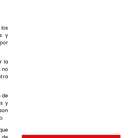
 los
s y
 por
r la
, no
ntra
s de
s y
 son
o.
 que
l de