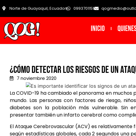
Norte de Guayaquil, Ecuador
0993701151
qogmedio@outl
INICIO
Quiene
¿Cómo detectar los riesgos de un ataq
7 noviembre 2020
La COVID-19 ha cambiado el panorama en muchos pa
mundo. Las personas con factores de riesgo, niño
diabetes son la población más vulnerable. Sin 
presentar también un infarto cerebral como complica
El Ataque Cerebrovascular (ACV) es relativamente f
según estadísticas globales, cada 2 segundos una pers