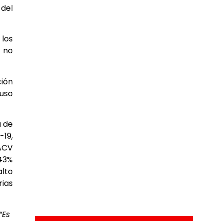
 del
 los
a no
ción
luso
a de
-19,
 ACV
 43%
alto
rias
“Es