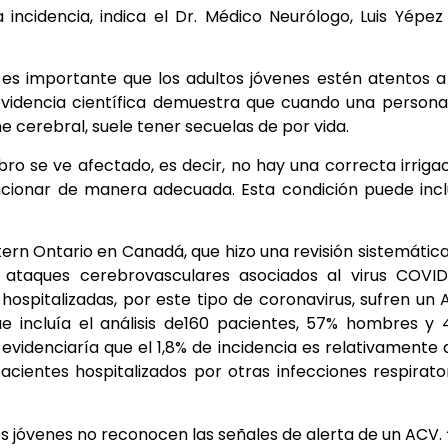
 incidencia, indica el Dr. Médico Neurólogo, Luis Yépez
e es importante que los adultos jóvenes estén atentos a
 evidencia científica demuestra que cuando una person
 cerebral, suele tener secuelas de por vida.
ro se ve afectado, es decir, no hay una correcta irriga
uncionar de manera adecuada. Esta condición puede inc
tern Ontario en Canadá, que hizo una revisión sistemátic
s ataques cerebrovasculares asociados al virus COVID
ospitalizadas, por este tipo de coronavirus, sufren un
ue incluía el análisis de160 pacientes, 57% hombres y
evidenciaría que el 1,8% de incidencia es relativamente 
ientes hospitalizados por otras infecciones respirato
tes jóvenes no reconocen las señales de alerta de un ACV.