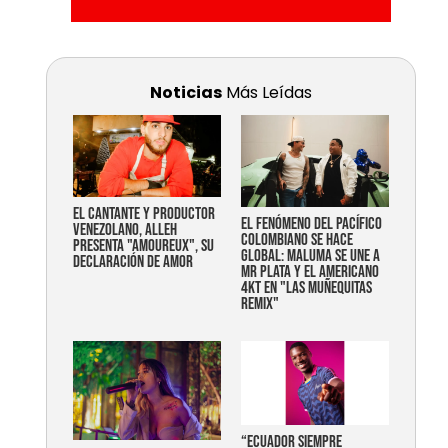
Noticias
Más Leídas
EL CANTANTE Y PRODUCTOR
EL FENÓMENO DEL PACÍFICO
VENEZOLANO, ALLEH
COLOMBIANO SE HACE
PRESENTA "AMOUREUX", SU
GLOBAL: MALUMA SE UNE A
DECLARACIÓN DE AMOR
MR PLATA Y EL AMERICANO
4KT EN "LAS MUÑEQUITAS
REMIX"
“Ecuador siempre