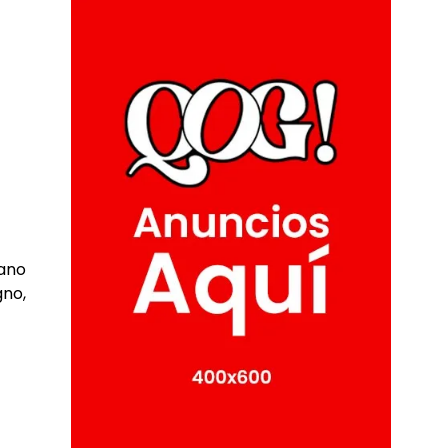
cano
gno,