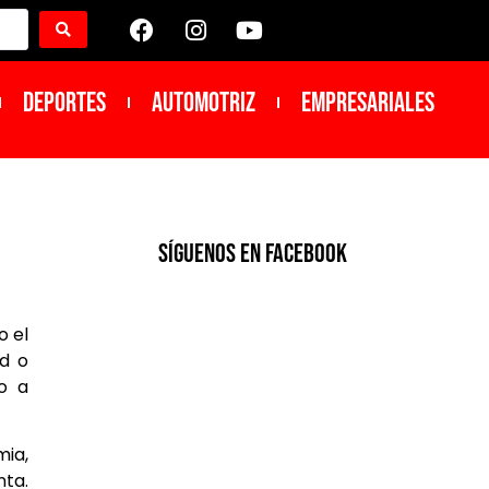
DEPORTES
Automotriz
Empresariales
SíGUENOS EN FACEBOOK
o el
ad o
o a
mia,
nta.