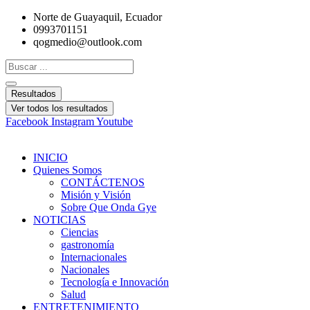
Ir
Norte de Guayaquil, Ecuador
al
0993701151
contenido
qogmedio@outlook.com
Search
...
Resultados
Ver todos los resultados
Facebook
Instagram
Youtube
INICIO
Quienes Somos
CONTÁCTENOS
Misión y Visión
Sobre Que Onda Gye
NOTICIAS
Ciencias
gastronomía
Internacionales
Nacionales
Tecnología e Innovación
Salud
ENTRETENIMIENTO