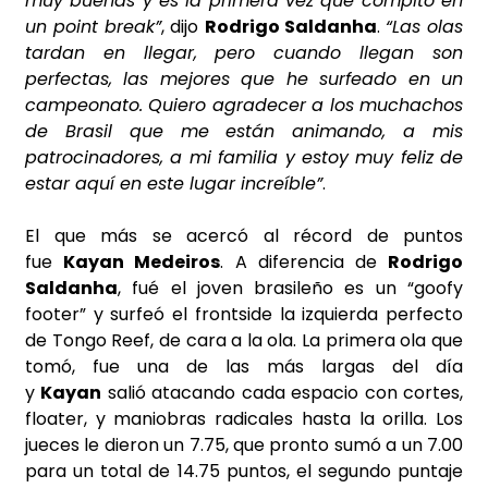
muy buenas y es la primera vez que compito en
un point break”
, dijo
Rodrigo Saldanha
.
“Las olas
tardan en llegar, pero cuando llegan son
perfectas, las mejores que he surfeado en un
campeonato. Quiero agradecer a los muchachos
de Brasil que me están animando, a mis
patrocinadores, a mi familia y estoy muy feliz de
estar aquí en este lugar increíble”
.
El que más se acercó al récord de puntos
fue
Kayan Medeiros
. A diferencia de
Rodrigo
Saldanha
, fué el joven brasileño es un “goofy
footer” y surfeó el frontside la izquierda perfecto
de Tongo Reef, de cara a la ola. La primera ola que
tomó, fue una de las más largas del día
y
Kayan
salió atacando cada espacio con cortes,
floater, y maniobras radicales hasta la orilla. Los
jueces le dieron un 7.75, que pronto sumó a un 7.00
para un total de 14.75 puntos, el segundo puntaje