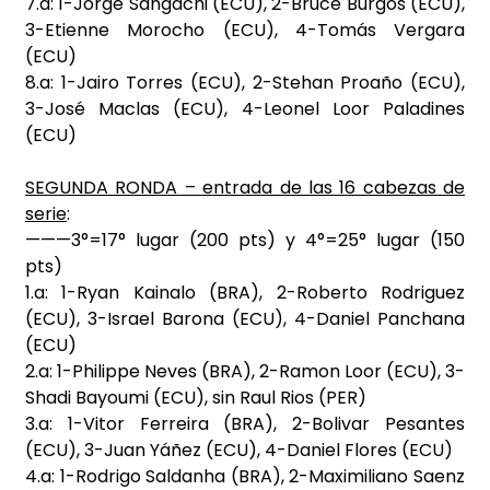
7.a: 1-Jorge Sangachi (ECU), 2-Bruce Burgos (ECU),
3-Etienne Morocho (ECU), 4-Tomás Vergara
(ECU)
8.a: 1-Jairo Torres (ECU), 2-Stehan Proaño (ECU),
3-José Maclas (ECU), 4-Leonel Loor Paladines
(ECU)
SEGUNDA RONDA – entrada de las 16 cabezas de
serie
:
———3°=17° lugar (200 pts) y 4°=25° lugar (150
pts)
1.a: 1-Ryan Kainalo (BRA), 2-Roberto Rodriguez
(ECU), 3-Israel Barona (ECU), 4-Daniel Panchana
(ECU)
2.a: 1-Philippe Neves (BRA), 2-Ramon Loor (ECU), 3-
Shadi Bayoumi (ECU), sin Raul Rios (PER)
3.a: 1-Vitor Ferreira (BRA), 2-Bolivar Pesantes
(ECU), 3-Juan Yáñez (ECU), 4-Daniel Flores (ECU)
4.a: 1-Rodrigo Saldanha (BRA), 2-Maximiliano Saenz