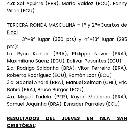
4.a: Sol Aguirre (PER), María Valdez (ECU), Fanny
Villao (ECU)
TERCERA RONDA MASCULINA – 1ª y 2ª=Cuartos de
Final
:
———-3°=9° lugar (350 pts) y 4°=13° lugar (295
pts):
1.a: Ryan Kainalo (BRA), Philippe Neves (BRA),
Maximiliano Sáenz (ECU), Bolívar Pesantes (ECU)
2.a: Rodrigo Saldanha (BRA), Vitor Ferreira (BRA),
Roberto Rodríguez (ECU), Ramón Loor (ECU)
3.a: Gabriel André (BRA), Manuel Selman (CHL), Eric
Bahía (BRA), Bruce Burgos (ECU)
4.a: Miguel Tudela (PER), Kayan Medeiros (BRA),
Samuel Joquinha (BRA), Esnaider Parrales (ECU)
RESULTADOS DEL JUEVES EN ISLA SAN
CRISTÓBAL
: