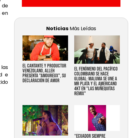
 de
n en
Noticias
Más Leídas
EL CANTANTE Y PRODUCTOR
las
EL FENÓMENO DEL PACÍFICO
VENEZOLANO, ALLEH
COLOMBIANO SE HACE
d e
PRESENTA "AMOUREUX", SU
GLOBAL: MALUMA SE UNE A
DECLARACIÓN DE AMOR
tido
MR PLATA Y EL AMERICANO
4KT EN "LAS MUÑEQUITAS
REMIX"
“Ecuador siempre