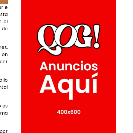
or e
esta
n el
 de
es,
s en
ecer
ollo
tal
o es
orma
 por