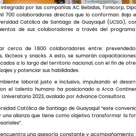
integrado por las compañías AC Bebidas, Tonicorp, Dip
 mil 700 colaboradores directos que lo conforman. Bajo 
iversidad Católica de Santiago de Guayaquil (UCSG), co
mientos de sus colaboradores a través del programa
tar cerca de 1.800 colaboradores entre: prevendedor
s, lácteos y snacks. A esto, se sumarán capacitacione
ados a lo largo del territorio nacional, con el fin de ofr
ajes y potenciar sus habilidades.
iente laboral justo e inclusivo, impulsando el desarr
con el talento humano ha posicionado a Arca Continen
 Universitario 2023, avalado por Advance Consultora.
ersidad Católica de Santiago de Guayaquil “este conveni
y una alianza que tiene como objetivo transformar la f
ariales”.
 se encuentra una asesoría constante y acompañamiento