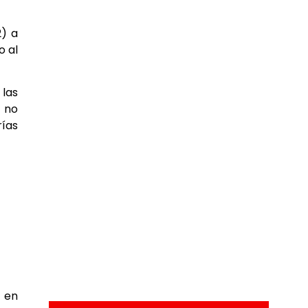
2) a
o al
 las
 no
rías
o en