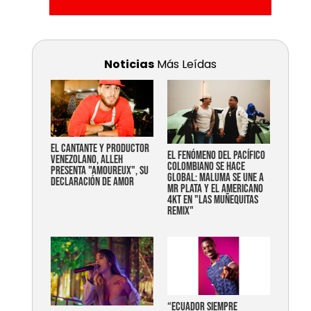
Noticias
Más Leídas
EL CANTANTE Y PRODUCTOR
EL FENÓMENO DEL PACÍFICO
VENEZOLANO, ALLEH
COLOMBIANO SE HACE
PRESENTA "AMOUREUX", SU
GLOBAL: MALUMA SE UNE A
DECLARACIÓN DE AMOR
MR PLATA Y EL AMERICANO
4KT EN "LAS MUÑEQUITAS
REMIX"
“Ecuador siempre