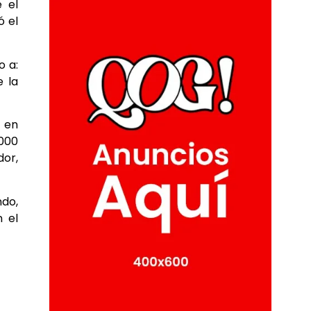
 el
ó el
o a:
 la
 en
.000
dor,
ndo,
n el