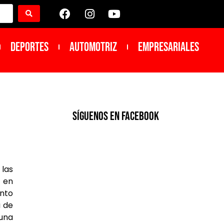
DEPORTES
Automotriz
Empresariales
SíGUENOS EN FACEBOOK
 las
 en
ento
a de
 una