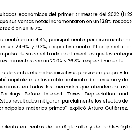
sultados económicos del primer trimestre del 2022 (1T2
ó que sus ventas netas incrementaron en un 13.8% respect
creció en un 19.7%.
 aumentó en un 4.4%, principalmente por incremento en
en un 24.6% y 9.3%, respectivamente. El segmento de
mpulso de su canal tradicional, mientras que las catego
yores aumentos con un 22.0% y 36.8%, respectivamente.
nto de venta, eficientes iniciativas precio-empaque y la
mitió capitalizar un favorable ambiente de consumo y de
 volumen en todos los mercados que atendemos, así
arnings Before Interest Taxes Depreciation and
 Estos resultados mitigaron parcialmente los efectos de
principales materias primas”, explicó Arturo Gutiérrez,
cimiento en ventas de un dígito-alto y de doble-dígit