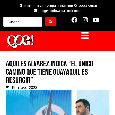
Norte de Guayaquil, Ecuador
0993701151
qogmedio@outlook.com
Aquiles Álvarez indica “el único
camino que tiene Guayaquil es
resurgir”
15 mayo 2023