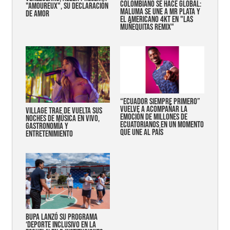
COLOMBIANO SE HACE GLOBAL:
"AMOUREUX", SU DECLARACIÓN
MALUMA SE UNE A MR PLATA Y
DE AMOR
EL AMERICANO 4KT EN "LAS
MUÑEQUITAS REMIX"
“Ecuador siempre primero”
vuelve a acompañar la
Village trae de vuelta sus
emoción de millones de
noches de música en vivo,
ecuatorianos en un momento
gastronomía y
que une al país
entretenimiento
Bupa lanzó su programa
‘Deporte Inclusivo en la