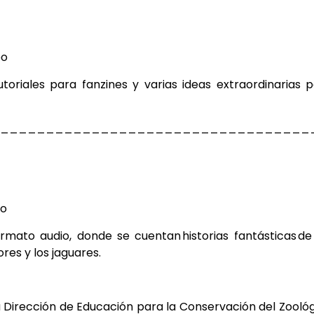
oo
utoriales para fanzines y varias ideas
extraordinarias 
__________________________________
oo
ormato audio, donde se
cuentan historias fantásticas de
ores y los
jaguares.
a Dirección de Educación para la Conservación del Zooló