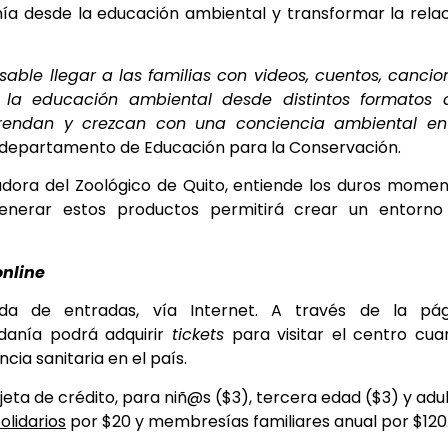
nía desde la educación ambiental y transformar la rela
able llegar a las familias con videos, cuentos, cancio
er la educación ambiental desde distintos formatos 
rendan y crezcan con una conciencia ambiental en
el departamento de Educación para la Conservación.
adora del Zoológico de Quito, entiende los duros mome
enerar estos productos permitirá crear un entorno
online
ada de entradas, vía Internet. A través de la pág
danía podrá adquirir
tickets
para visitar el centro cu
ia sanitaria en el país.
eta de crédito, para niñ@s ($3), tercera edad ($3) y adu
olidarios
por $20 y membresías familiares anual por $120