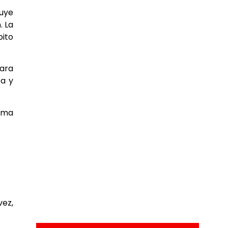
luye
. La
bito
ara
ca y
ama
ez,