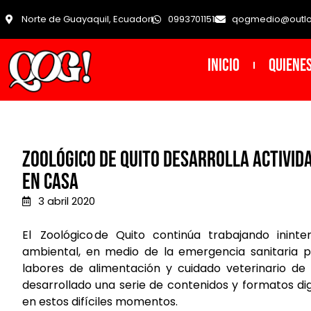
Norte de Guayaquil, Ecuador
0993701151
qogmedio@outl
INICIO
Quiene
ZOOLÓGICO DE QUITO DESARROLLA ACTIVIDA
EN CASA
3 abril 2020
El Zoológico de Quito continúa trabajando
inint
ambiental, en medio de la
emergencia sanitaria po
labores
de alimentación y cuidado veterinario de
desarrollado una serie de contenidos y formatos dig
en estos difíciles momentos.