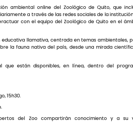
ón ambiental online del Zoológico de
Quito, que inc
 diariamente a
través de las redes sociales de la institución
eractuar con el equipo del Zoológico de Quito en el ám
n educativa llamativa, centrada en
temas ambientales, p
obre la fauna
nativa del país, desde una mirada científi
l que están disponibles, en línea, dentro
del progr
go,
15h30.
.
pertos del Zoo compartirán
conocimiento y a su v