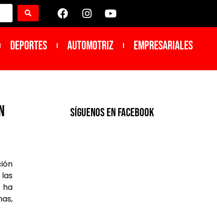
DEPORTES
Automotriz
Empresariales
N
SíGUENOS EN FACEBOOK
ión
 las
 ha
nas,