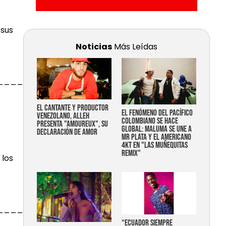
 sus
Noticias
Más Leídas
______________
EL CANTANTE Y PRODUCTOR
EL FENÓMENO DEL PACÍFICO
VENEZOLANO, ALLEH
COLOMBIANO SE HACE
PRESENTA "AMOUREUX", SU
GLOBAL: MALUMA SE UNE A
DECLARACIÓN DE AMOR
MR PLATA Y EL AMERICANO
4KT EN "LAS MUÑEQUITAS
REMIX"
 los
______________
“Ecuador siempre