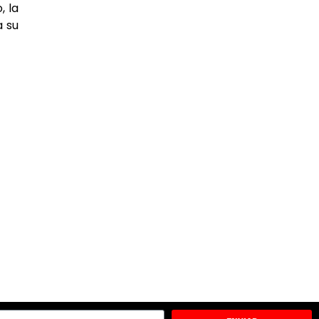
, la
a su