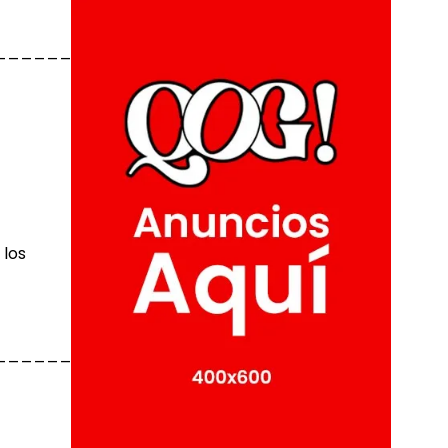
______________
 los
______________