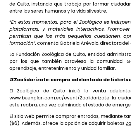
de Quito, instancia que trabaja por formar ciudada
entre los seres humanos y la vida silvestre.
“En estos momentos, para el Zoológico es indispens
plataformas, y materiales interactivos. Promov
permitan que los más pequeños cuestionen, ap
formación”
, comenta Gabriela Arévalo, directora d
La Fundación Zoológica de Quito, entidad administr
por los que también atraviesa la comunidad. G
aprendizaje, entretenimiento y unidad familiar.
#Zoolidarízate: compra adelantada de tickets
El Zoológico de Quito inició la venta adelant
www.buenplan.com.ec/event/Zoolidarizate
la ciuda
este reabra, una vez culminado el estado de emergenc
El sitio web permite comprar entradas, mediante tarj
($6). Además, ofrece la opción de adquirir boletos
Zo