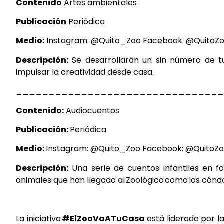
Contenido
Artes
ambientales
Publicación
Periódica
Medio:
Instagram: @Quito_Zoo
Facebook:
@QuitoZ
Descripción:
Se desarrollarán un sin número de
t
impulsar la
creatividad desde casa.
________________________________
Contenido:
Audiocuentos
Publicación:
Periódica
Medio:
Instagram:
@Quito_Zoo
Facebook:
@QuitoZ
Descripción:
Una serie de cuentos infantiles en
f
animales que han llegado
al Zoológico como los cónd
La iniciativa
#ElZooVaATuCasa
está liderada por l