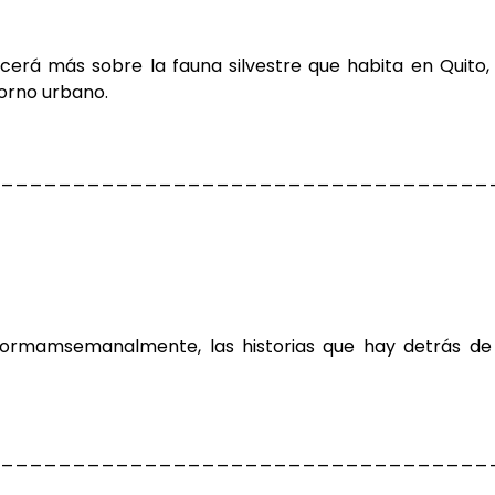
cerá más sobre la fauna silvestre
que habita en Quito,
orno urbano.
__________________________________
nformam
semanalmente, las historias que hay detrás de
__________________________________