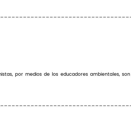
__________________________________
nistas, por medios de los
educadores ambientales, son
__________________________________