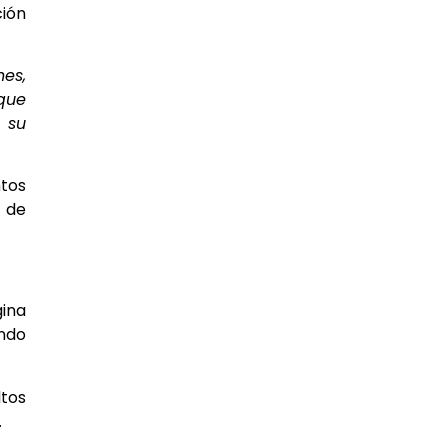
ción
nes,
que
 su
ntos
 de
ina
ando
ltos
.