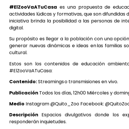
#ElZooVaATuCasa
es una propuesta de educaci
actividades lúdicas y formativas, que son difundidas
iniciativa brinda la posibilidad a las
personas de int
digital.
Su propósito es llegar a la población con una opció
generar nuevas dinámicas e ideas en las familias s
cultural.
Estos son los contenidos de educación ambienta
#ElZooVaATuCasa:
Contenido:
Streamings o
transmisiones
en vivo.
Publicación
Todos los
días, 12h00
Miércoles y
domin
Medio
Instagram
@Quito_Zoo
Facebook:
@QuitoZoo
Descripción
Espacios divulgativos donde los
ex
responderán
inquietudes.