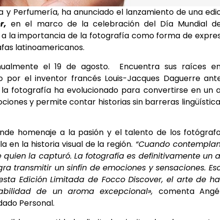
 y Perfumería, ha anunciado el lanzamiento de una edi
er,
en el marco de la celebración del Día Mundial de
o a la importancia de la fotografía como forma de expre
afas latinoamericanos.
nualmente el 19 de agosto. Encuentra sus raíces en
o por el inventor francés Louis-Jacques Daguerre ant
la fotografía ha evolucionado para convertirse en un 
es y permite contar historias sin barreras lingüística
inde homenaje a la pasión y el talento de los fotógraf
 en la historia visual de la región.
“Cuando contempla
e quien la capturó. La fotografía es definitivamente un a
gra transmitir un sinfín de emociones y sensaciones. Es
a Edición Limitada de Focco Discover, el arte de ha
rabilidad de un aroma excepcional»,
comenta Angél
dado Personal.