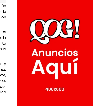
ción
 la
sión
 el
e la
arte
s ni
os y
mos
rte,
o es
cer
ica