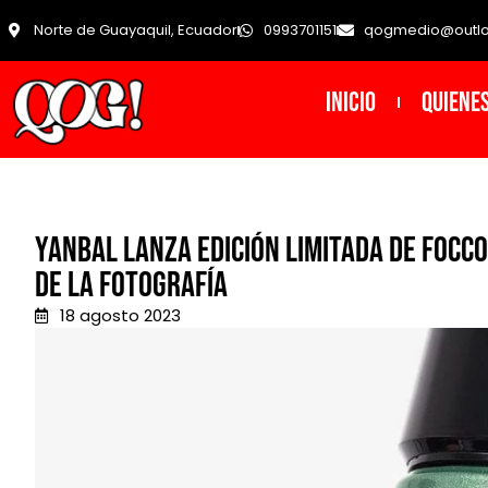
Norte de Guayaquil, Ecuador
0993701151
qogmedio@outl
INICIO
Quiene
Yanbal lanza edición limitada de Focc
de la fotografía
18 agosto 2023