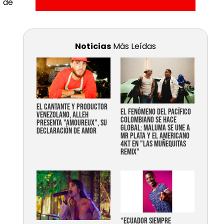
s de
Noticias
Más Leídas
EL CANTANTE Y PRODUCTOR
EL FENÓMENO DEL PACÍFICO
VENEZOLANO, ALLEH
COLOMBIANO SE HACE
PRESENTA "AMOUREUX", SU
GLOBAL: MALUMA SE UNE A
DECLARACIÓN DE AMOR
MR PLATA Y EL AMERICANO
4KT EN "LAS MUÑEQUITAS
REMIX"
“Ecuador siempre