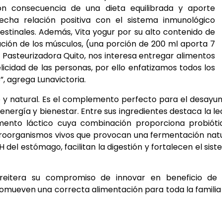
son consecuencia de una dieta equilibrada y aporte
echa relación positiva con el sistema inmunológico
tinales. Además, Vita yogur por su alto contenido de
ación de los músculos, (una porción de 200 ml aporta 7
n Pasteurizadora Quito, nos interesa entregar alimentos
elicidad de las personas, por ello enfatizamos todos los
, agrega Lunavictoria.
eo y natural. Es el complemento perfecto para el desayu
energía y bienestar. Entre sus ingredientes destaca la l
ento láctico cuya combinación proporciona probiótic
croorganismos vivos que provocan una fermentación nat
H del estómago, facilitan la digestión y fortalecen el sis
reitera su compromiso de innovar en beneficio de 
romueven una correcta alimentación para toda la familia