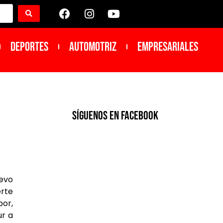
DEPORTES
Automotriz
Empresariales
SíGUENOS EN FACEBOOK
uevo
erte
bor,
ur a