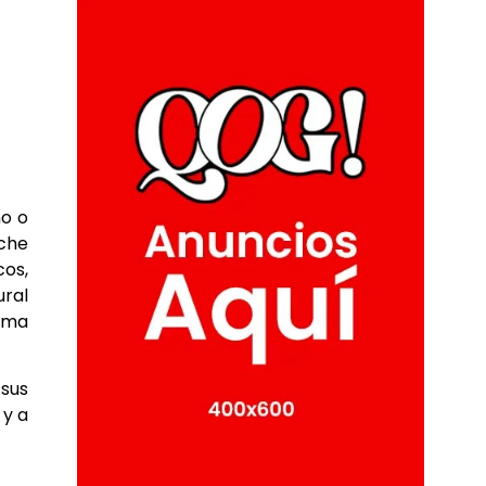
no o
eche
os,
ural
tema
sus
 y a