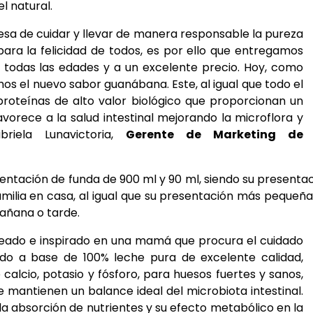
l natural.
a de cuidar y llevar de manera responsable la pureza
ara la felicidad de todos, es por ello que entregamos
a todas las edades y a un excelente precio. Hoy, como
os el nuevo sabor guanábana. Este, al igual que todo el
proteínas de alto valor biológico que proporcionan un
avorece a la salud
intestinal mejorando la microflora y
briela Lunavictoria,
Gerente de Marketing de
entación de funda de 900 ml y 90 ml, siendo su presenta
ilia en casa, al igual que su presentación más pequeña
mañana o tarde.
 ideado e inspirado en una mamá que procura el cuidado
rado a base de 100% leche pura de excelente calidad,
e calcio, potasio y fósforo, para huesos fuertes y sanos,
e mantienen un balance ideal del microbiota intestinal.
n la absorción de nutrientes y su efecto metabólico en la