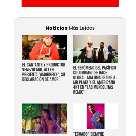
Noticias
Más Leídas
EL CANTANTE Y PRODUCTOR
EL FENÓMENO DEL PACÍFICO
VENEZOLANO, ALLEH
COLOMBIANO SE HACE
PRESENTA "AMOUREUX", SU
GLOBAL: MALUMA SE UNE A
DECLARACIÓN DE AMOR
MR PLATA Y EL AMERICANO
4KT EN "LAS MUÑEQUITAS
REMIX"
“Ecuador siempre