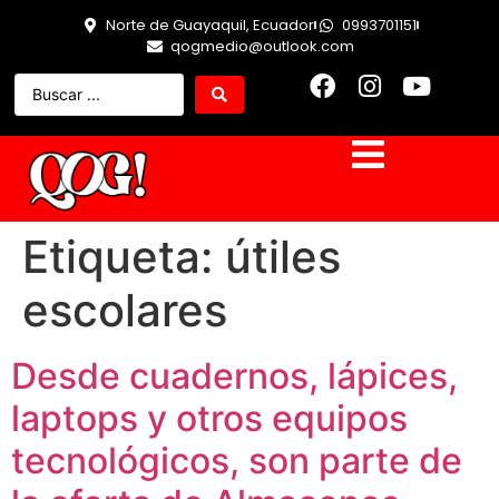
Norte de Guayaquil, Ecuador
0993701151
qogmedio@outlook.com
Etiqueta:
útiles
escolares
Desde cuadernos, lápices,
laptops y otros equipos
tecnológicos, son parte de