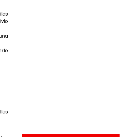
ilas
ivio
 una
erle
llas