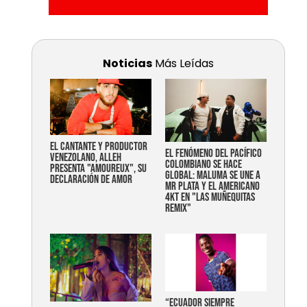
Noticias
Más Leídas
EL CANTANTE Y PRODUCTOR
EL FENÓMENO DEL PACÍFICO
VENEZOLANO, ALLEH
COLOMBIANO SE HACE
PRESENTA "AMOUREUX", SU
GLOBAL: MALUMA SE UNE A
DECLARACIÓN DE AMOR
MR PLATA Y EL AMERICANO
4KT EN "LAS MUÑEQUITAS
REMIX"
“Ecuador siempre