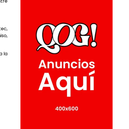
ntre
ec,
iso,
a la