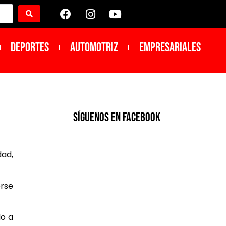
DEPORTES
Automotriz
Empresariales
SíGUENOS EN FACEBOOK
ad,
erse
do a