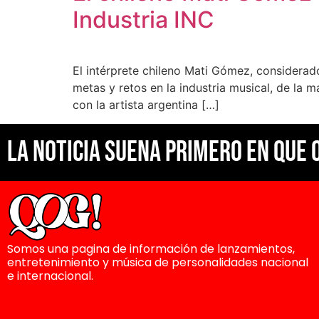
Industria INC
El intérprete chileno Mati Gómez, considera
metas y retos en la industria musical, de la 
con la artista argentina […]
La noticia suena primero en Que 
Somos una pagina de información de lanzamientos,
entretenimiento y música de personalidades nacional
e internacional.