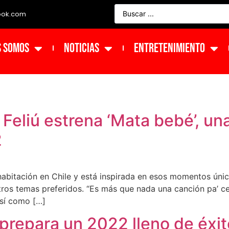
ook.com
s Somos
NOTICIAS
ENTRETENIMIENTO
o Feliú estrena ‘Mata bebé’, u
2
 habitación en Chile y está inspirada en esos momentos ú
ros temas preferidos. “Es más que nada una canción pa’ cer
así como […]
prepara un 2022 lleno de éxi