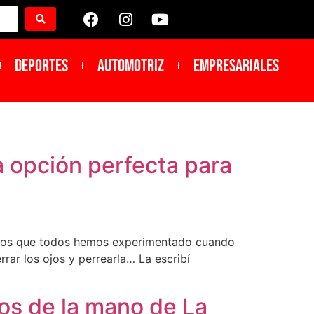
DEPORTES
Automotriz
Empresariales
na opción perfecta para
nicos que todos hemos experimentado cuando
rar los ojos y perrearla… La escribí
tos de la mano de La