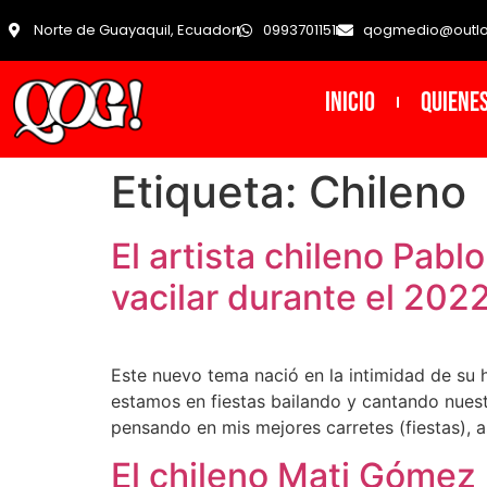
Norte de Guayaquil, Ecuador
0993701151
qogmedio@outl
INICIO
Quiene
Etiqueta:
Chileno
El artista chileno Pabl
vacilar durante el 202
Este nuevo tema nació en la intimidad de su
estamos en fiestas bailando y cantando nuest
pensando en mis mejores carretes (fiestas), 
El chileno Mati Gómez 