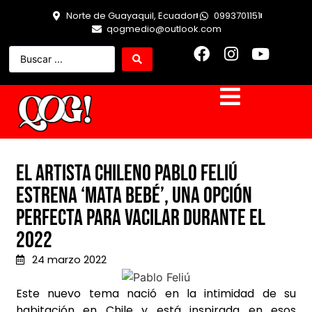
Norte de Guayaquil, Ecuador
0993701151
qogmedio@outlook.com
El artista chileno Pablo Feliú
estrena ‘Mata bebé’, una opción
perfecta para vacilar durante el
2022
24 marzo 2022
Este nuevo tema nació en la intimidad de su
habitación en Chile y está inspirada en esos