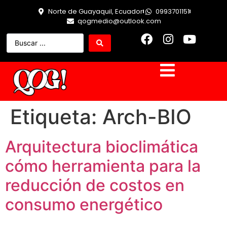
Norte de Guayaquil, Ecuador
0993701151
qogmedio@outlook.com
Etiqueta:
Arch-BIO
Arquitectura bioclimática
cómo herramienta para la
reducción de costos en
consumo energético