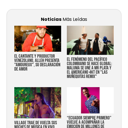
Noticias
Más Leídas
EL CANTANTE Y PRODUCTOR
EL FENÓMENO DEL PACÍFICO
VENEZOLANO, ALLEH PRESENTA
COLOMBIANO SE HACE GLOBAL:
"AMOUREUX", SU DECLARACIÓN
MALUMA SE UNE A MR PLATA Y
DE AMOR
EL AMERICANO 4KT EN "LAS
MUÑEQUITAS REMIX"
“Ecuador siempre primero”
vuelve a acompañar la
Village trae de vuelta sus
emoción de millones de
noches de música en vivo,