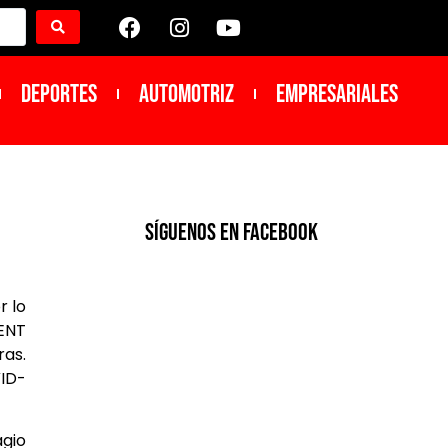
DEPORTES
Automotriz
Empresariales
SíGUENOS EN FACEBOOK
r lo
 ENT
ras.
VID-
agio