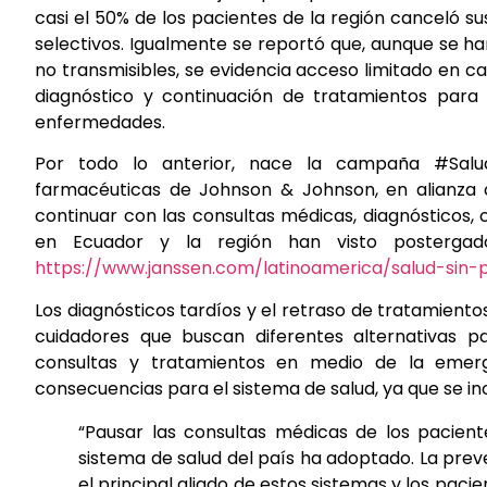
casi el 50% de los pacientes de la región canceló su
selectivos. Igualmente se reportó que, aunque se h
no transmisibles, se evidencia acceso limitado en ca
diagnóstico y continuación de tratamientos para
enfermedades.
Por todo lo anterior, nace la campaña #Salu
farmacéuticas de Johnson & Johnson, en alianza
continuar con las consultas médicas, diagnósticos
en Ecuador y la región han visto postergado
https://www.janssen.com/latinoamerica/salud-sin-
Los diagnósticos tardíos y el retraso de tratamient
cuidadores que buscan diferentes alternativas p
consultas y tratamientos en medio de la emerge
consecuencias para el sistema de salud, ya que se inc
“Pausar las consultas médicas de los pacient
sistema de salud del país ha adoptado. La pre
el principal aliado de estos sistemas y los paci