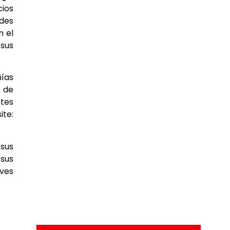
cios
ades
n el
sus
ías
 de
ntes
te:
 sus
sus
ves