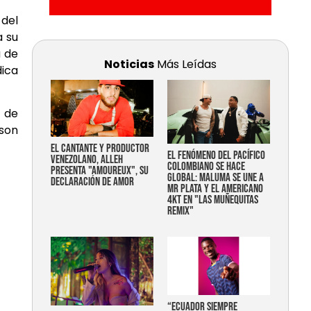
 del
a su
a de
Noticias
Más Leídas
dica
n de
 son
EL CANTANTE Y PRODUCTOR
EL FENÓMENO DEL PACÍFICO
VENEZOLANO, ALLEH
COLOMBIANO SE HACE
PRESENTA "AMOUREUX", SU
GLOBAL: MALUMA SE UNE A
DECLARACIÓN DE AMOR
MR PLATA Y EL AMERICANO
4KT EN "LAS MUÑEQUITAS
REMIX"
“Ecuador siempre