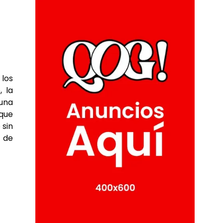
 los
, la
 una
que
 sin
 de