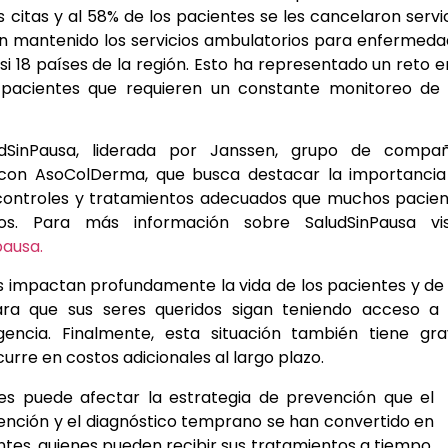
s citas y al 58% de los pacientes se les cancelaron servi
an mantenido los servicios ambulatorios para enfermed
si 18 países de la región. Esto ha representado un reto e
 pacientes que requieren un constante monitoreo de 
dSinPausa, liderada por Janssen, grupo de compañ
 con AsoColDerma, que busca destacar la importancia
, controles y tratamientos adecuados que muchos pacie
s. Para más información sobre SaludSinPausa visi
pausa.
os impactan profundamente la vida de los pacientes y de
ara que sus seres queridos sigan teniendo acceso a 
ncia. Finalmente, esta situación también tiene gra
urre en costos adicionales al largo plazo.
es puede afectar la estrategia de prevención que el
vención y el diagnóstico temprano se han convertido en
entes, quienes pueden recibir sus tratamientos a tiempo,