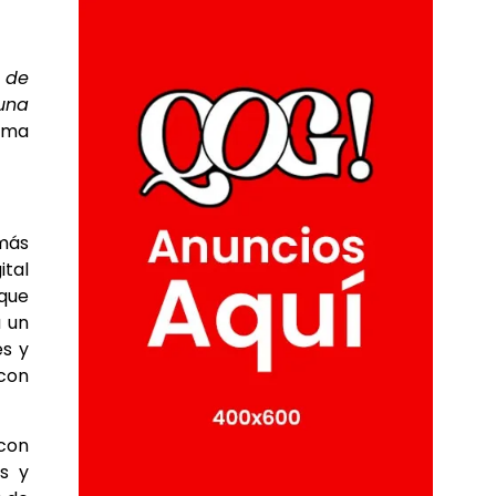
 de
 una
irma
 más
tal
 que
a un
es y
con
 con
s y