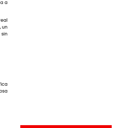
ía a
real
, un
 sin
fica
osa