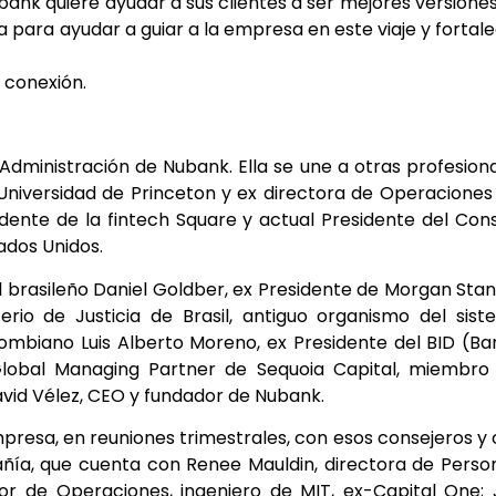
bank quiere ayudar a sus clientes a ser mejores versione
ga para ayudar a guiar a la empresa en este viaje y fortal
e conexión.
Administración de Nubank. Ella se une a otras profesion
 Universidad de Princeton y ex directora de Operaciones
dente de la fintech Square y actual Presidente del Con
ados Unidos.
brasileño Daniel Goldber, ex Presidente de Morgan Stan
rio de Justicia de Brasil, antiguo organismo del sis
ombiano Luis Alberto Moreno, ex Presidente del BID (B
Global Managing Partner de Sequoia Capital, miembro 
avid Vélez, CEO y fundador de Nubank.
mpresa, en reuniones trimestrales, con esos consejeros y
añía, que cuenta con Renee Mauldin, directora de Perso
tor de Operaciones, ingeniero de MIT, ex-Capital One;