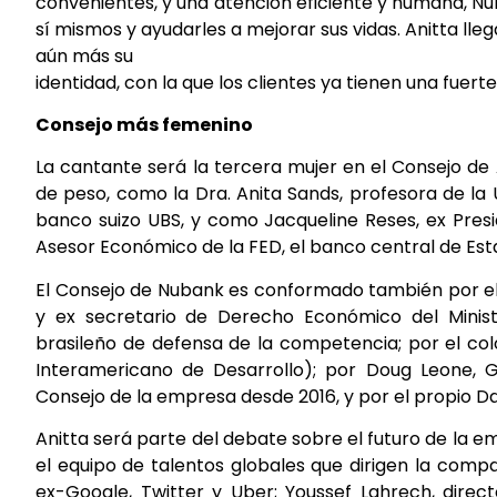
convenientes, y una atención eficiente y humana, Nu
sí mismos y ayudarles a mejorar sus vidas. Anitta lle
aún más su
identidad, con la que los clientes ya tienen una fuert
Consejo más femenino
La cantante será la tercera mujer en el Consejo de 
de peso, como la Dra. Anita Sands, profesora de la
banco suizo UBS, y como Jacqueline Reses, ex Presi
Asesor Económico de la FED, el banco central de Est
El Consejo de Nubank es conformado también por el 
y ex secretario de Derecho Económico del Ministe
brasileño de defensa de la competencia; por el col
Interamericano de Desarrollo); por Doug Leone, 
Consejo de la empresa desde 2016, y por el propio D
Anitta será parte del debate sobre el futuro de la e
el equipo de talentos globales que dirigen la comp
ex-Google, Twitter y Uber; Youssef Lahrech, direc