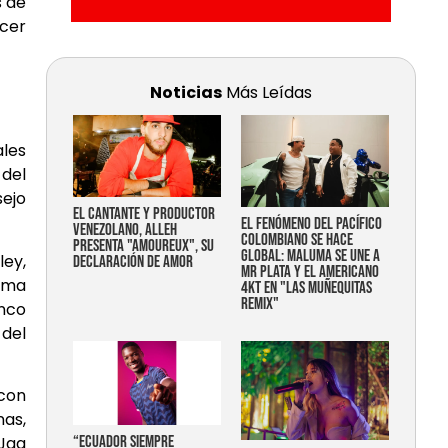
s de
ecer
Noticias
Más Leídas
ales
 del
sejo
EL CANTANTE Y PRODUCTOR
EL FENÓMENO DEL PACÍFICO
VENEZOLANO, ALLEH
COLOMBIANO SE HACE
PRESENTA "AMOUREUX", SU
GLOBAL: MALUMA SE UNE A
ley,
DECLARACIÓN DE AMOR
MR PLATA Y EL AMERICANO
tema
4KT EN "LAS MUÑEQUITAS
REMIX"
anco
del
 con
nas,
“Ecuador siempre
 Jag