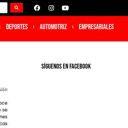
DEPORTES
Automotriz
Empresariales
SíGUENOS EN FACEBOOK
noce
e se
nes
icas