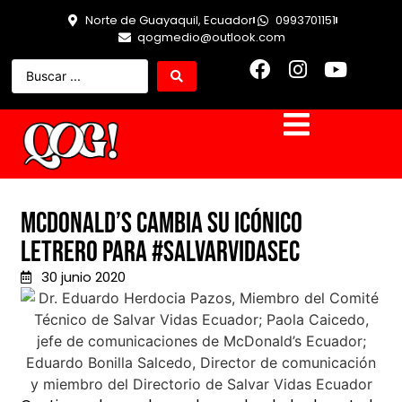
Norte de Guayaquil, Ecuador
0993701151
qogmedio@outlook.com
McDonald’s cambia su icónico
letrero para #SalvarVidasEc
30 junio 2020