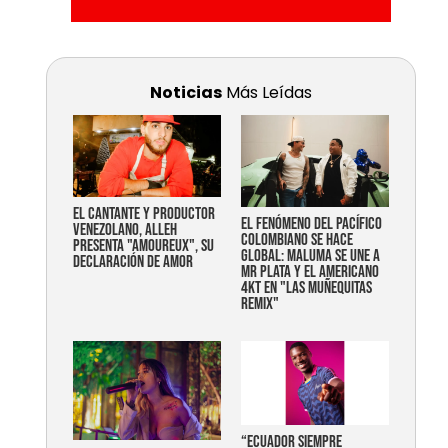
Noticias
Más Leídas
EL CANTANTE Y PRODUCTOR
EL FENÓMENO DEL PACÍFICO
VENEZOLANO, ALLEH
COLOMBIANO SE HACE
PRESENTA "AMOUREUX", SU
GLOBAL: MALUMA SE UNE A
DECLARACIÓN DE AMOR
MR PLATA Y EL AMERICANO
4KT EN "LAS MUÑEQUITAS
REMIX"
“Ecuador siempre