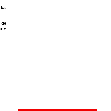
 las
s de
er a