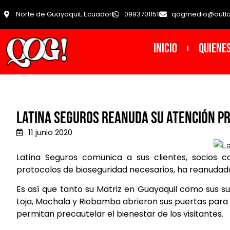
Norte de Guayaquil, Ecuador
0993701151
qogmedio@outl
INICIO
Quiene
Latina Seguros reanuda su atención pr
11 junio 2020
Latina Seguros comunica a sus clientes, socios c
protocolos de bioseguridad necesarios, ha reanudado l
Es así que tanto su Matriz en Guayaquil como sus s
Loja, Machala y Riobamba abrieron sus puertas para 
permitan precautelar el bienestar de los visitantes.