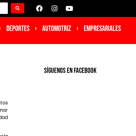
DEPORTES
Automotriz
Empresariales
SíGUENOS EN FACEBOOK
ntos
inar
idad