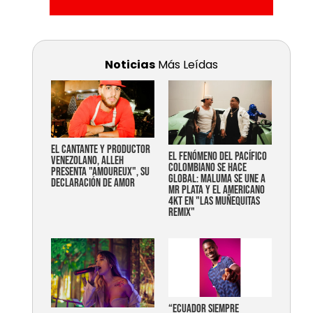
Noticias
Más Leídas
EL CANTANTE Y PRODUCTOR
EL FENÓMENO DEL PACÍFICO
VENEZOLANO, ALLEH
COLOMBIANO SE HACE
PRESENTA "AMOUREUX", SU
GLOBAL: MALUMA SE UNE A
DECLARACIÓN DE AMOR
MR PLATA Y EL AMERICANO
4KT EN "LAS MUÑEQUITAS
REMIX"
“Ecuador siempre