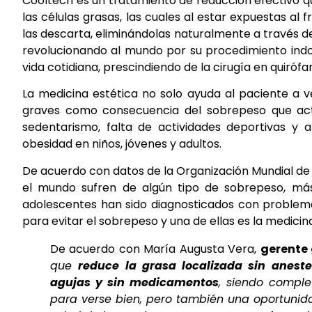
Cooltech es un tratamiento de reducción efectivo q
las células grasas, las cuales al estar expuestas a
las descarta, eliminándolas naturalmente a través de
revolucionando al mundo
por su procedimiento
ind
vida cotidiana,
prescindiendo de la cirugía en quirófa
La medicina estética no solo ayuda al paciente a 
graves como consecuencia del sobrepeso que ac
sedentarismo, falta de actividades deportivas y
obesidad en niños, jóvenes y adultos.
De acuerdo con datos de la Organización Mundial de
el mundo sufren de algún tipo de sobrepeso, más
adolescentes han sido diagnosticados con problema
para evitar el sobrepeso y una de ellas es la medicina
De acuerdo con María Augusta Vera,
gerente 
que
reduce la grasa localizada sin anestes
agujas y sin medicamentos
, siendo comple
para verse bien, pero también una oportunid