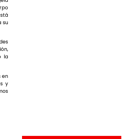
gela
erpo
está
a su
ades
ón,
 la
s en
s y
smos