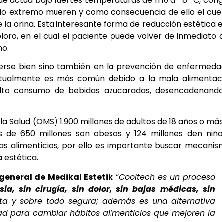
ue actúa bajo fuertes temperaturas de frío a
-8º C
, con
l frio extremo mueren y como consecuencia de ello el cu
 la orina.
Esta interesante forma de reducción estética 
oloro, en el cual el paciente puede volver de inmediato 
no.
verse bien sino también en la prevención de enfermed
tualmente es más común debido a la mala alimentaci
 alto consumo de bebidas azucaradas, desencadenando
 la Salud (OMS)
1.900 millones de adultos de 18 años o má
 de 650 millones son obesos y 124 millones den niño
s alimenticios, por ello es importante buscar mecani
 estética.
general de Medikal Estetik
“
Cooltech es un proceso
ia, sin cirugía, sin dolor, sin bajas médicas, sin
ta y sobre todo segura; además es una alternativa
ad para cambiar hábitos alimenticios que mejoren la