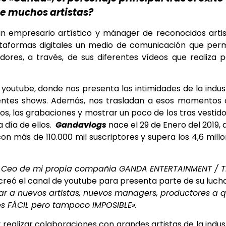
de muchos artistas?
 empresario artístico y mánager de reconocidos artis
ataformas digitales un medio de comunicación que per
ores, a través, de sus diferentes vídeos que realiza 
outube, donde nos presenta las intimidades de la indus
ferentes shows. Además, nos trasladan a esos momentos
ayos, las grabaciones y mostrar un poco de los tras vestid
 día de ellos
.
Gandavlogs
nace el 29 de Enero del 2019, 
n más de 110.000 mil suscriptores y supera los 4,6 mill
y Ceo de mi propia compañia GANDA ENTERTAINMENT / 
 creó el canal de youtube para presenta parte de su luch
ar a nuevos artistas, nuevos managers, productores a 
es FÁCIL pero tampoco IMPOSIBLE».
y realizar colaboraciones con grandes artistas de la indus