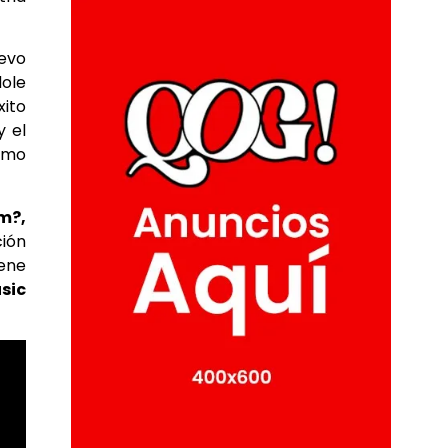
uevo
dole
xito
y el
como
m?,
ción
iene
sic