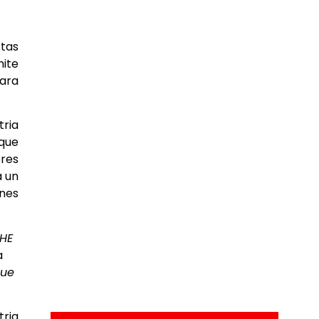
tas
mite
para
tria
 que
ores
a un
ones
THE
a
que
tria