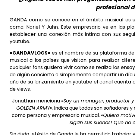
profesional 
GANDA como se conoce en el ámbito musical es un
como: Noriel Y Juhn. Este empresario ve en las pl
establecer una conexión más intima con sus seguid
youtube.
«GANDAVLOGS»
es el nombre de su plataforma de y
musical a los países que visitan para realizar di
cualquier fans quisiera vivir como se realiza los ens
de algún concierto o simplemente compartir un día a
año de su lanzamiento en youtube el canal cuenta co
de views.
Jonathan menciona
«Soy un manager, productor 
GOLDEN ARMY»
. Indica que todos son soñadores y
como persona y empresario musical.
«Quiero motiv
sigan sus sueños! Que no 
Sin duda, el éxito de Ganda le ha permitido trabajar 