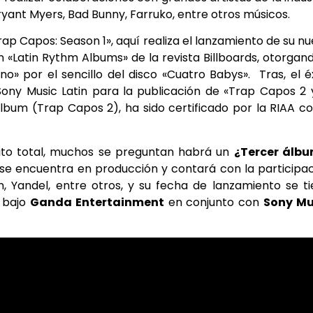
yant Myers, Bad Bunny, Farruko, entre otros músicos.
rap Capos: Season 1», aquí realiza el lanzamiento de su n
n «Latin Rythm Albums» de la revista Billboards, otorgan
no» por el sencillo del disco «Cuatro Babys». Tras, el é
ony Music Latin para la publicación de «Trap Capos 2 
o álbum (Trap Capos 2), ha sido certificado por la RIAA 
xito total, muchos se preguntan habrá un
¿Tercer álbu
e encuentra en producción y contará con la participa
hn, Yandel, entre otros, y su fecha de lanzamiento se t
, bajo
Ganda Entertainment
en conjunto con
Sony Mu