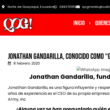
Norte de Guayaquil, Ecuador
0993701151
qogmedio@outl
INICIO
Quiene
JONATHAN GANDARILLA, CONOCIDO COMO “
8 febrero 2020
Jonathan Gandarilla, fun
Jonathan Gandarilla, es una figura influyente y respe
años de experiencia es el CEO de su propia empresa
Army, Inc
¿Alguna vez se han preguntado quién es 