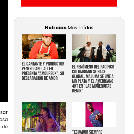
Noticias
Más Leídas
EL CANTANTE Y PRODUCTOR
EL FENÓMENO DEL PACÍFICO
VENEZOLANO, ALLEH
COLOMBIANO SE HACE
PRESENTA "AMOUREUX", SU
GLOBAL: MALUMA SE UNE A
DECLARACIÓN DE AMOR
MR PLATA Y EL AMERICANO
4KT EN "LAS MUÑEQUITAS
REMIX"
lsar
casa
s de
“Ecuador siempre