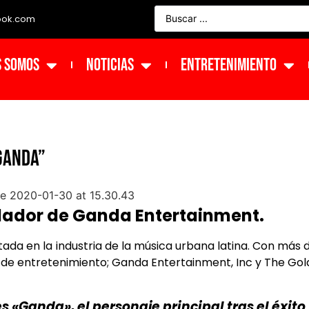
ook.com
s Somos
NOTICIAS
ENTRETENIMIENTO
GANDA”
dador de Ganda Entertainment.
tada en la industria de la música urbana latina. Con más d
 de entretenimiento; Ganda Entertainment, Inc y The Go
«Ganda», el personaje principal tras el éxito