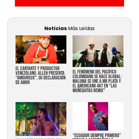
Noticias
Más Leídas
EL CANTANTE Y PRODUCTOR
EL FENÓMENO DEL PACÍFICO
VENEZOLANO, ALLEH PRESENTA
COLOMBIANO SE HACE GLOBAL:
"AMOUREUX", SU DECLARACIÓN
MALUMA SE UNE A MR PLATA Y
DE AMOR
EL AMERICANO 4KT EN "LAS
MUÑEQUITAS REMIX"
“Ecuador siempre primero”