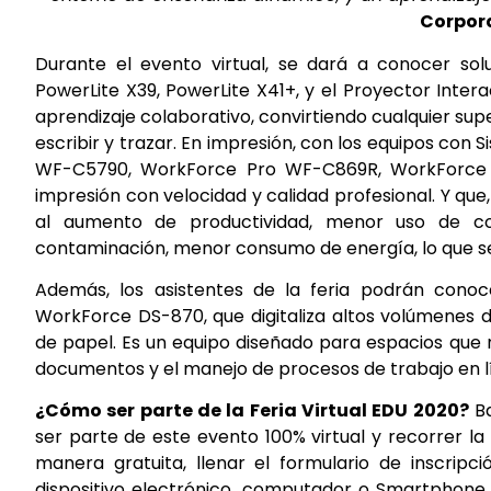
Corpora
Durante el evento virtual, se dará a conocer so
PowerLite X39, PowerLite X41+, y el Proyector Interac
aprendizaje colaborativo, convirtiendo cualquier sup
escribir y trazar. En impresión, con los equipos co
WF-C5790, WorkForce Pro WF-C869R, WorkForce 
impresión con velocidad y calidad profesional. Y q
al aumento de productividad, menor uso de c
contaminación, menor consumo de energía, lo que se
Además, los asistentes de la feria podrán cono
WorkForce DS-870, que digitaliza altos volúmenes 
de papel. Es un equipo diseñado para espacios que r
documentos y el manejo de procesos de trabajo en l
¿Cómo ser parte de la Feria Virtual EDU 2020?
Ba
ser parte de este evento 100% virtual y recorrer l
manera gratuita, llenar el formulario de inscripc
dispositivo electrónico, computador o Smartphone 