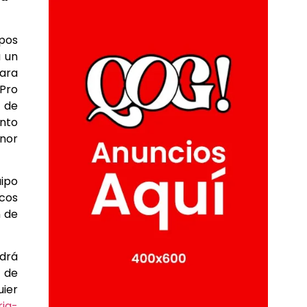
pos
a un
para
 Pro
 de
anto
nor
ipo
scos
n de
odrá
e de
uier
ria-