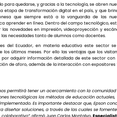
ado para quedarse, y gracias a la tecnología, se abren nu
 etapa de transformación digital en el país, y que bri
onesa que siempre está a la vanguardia de las nue
ica aprender en línea. Dentro del campo tecnológico, es
r las novedades en impresión, videoproyección y escán
r las necesidades tanto de alumnos como docentes.
es del Ecuador, en materia educativa este sector se
los últimos meses. Por ello las ventajas que los visita
 por adquirir información detallada de este sector con
tación de aforo, además de la interacción con expositores
al nos permitirá tener un acercamiento con la comunidad
ones tecnológicas los métodos de educación actuales,
 implementado. Es importante destacar que, Epson con
ra diseñar soluciones, a través de las cuales se foment
 colaborativo”
, afirmó Juan Carlos Montalvo,
Especialis