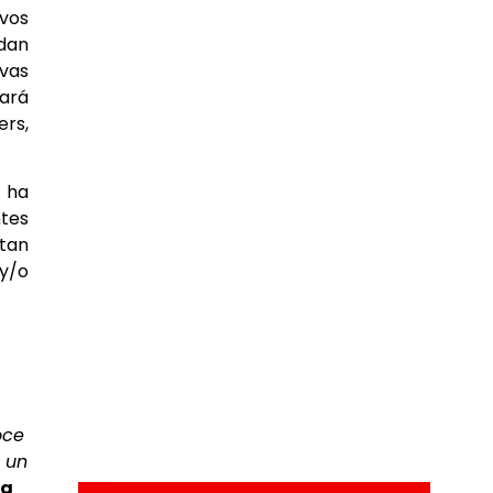
evos
ndan
vas
tará
ers,
 ha
ntes
 tan
 y/o
oce
e un
ta