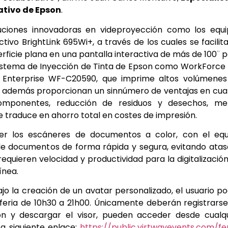
tivo de Epson
.
luciones innovadoras en videproyección como los equi
tivo BrightLink 695Wi+, a través de los cuales se facilit
erficie plana en una pantalla interactiva de más de 100¨ 
n Sistema de Inyección de Tinta de Epson como WorkForce
Enterprise WF-C20590, que imprime altos volúmenes
ue, además proporcionan un sinnúmero de ventajas en cu
omponentes, reducción de residuos y desechos, me
 traduce en ahorro total en costes de impresión.
cer los escáneres de documentos a color, con el equ
de documentos de forma rápida y segura, evitando ata
equieren velocidad y productividad para la digitalizació
ínea.
jo la creación de un avatar personalizado, el usuario p
a feria de 10h30 a 21h00. Únicamente deberán registrars
ión y descargar el visor, pueden acceder desde cualq
a siguiente enlace:
https://public.virtwayevents.com/fe