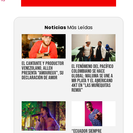
Noticias
Más Leídas
EL CANTANTE Y PRODUCTOR
EL FENÓMENO DEL PACÍFICO
VENEZOLANO, ALLEH
COLOMBIANO SE HACE
PRESENTA "AMOUREUX", SU
GLOBAL: MALUMA SE UNE A
DECLARACIÓN DE AMOR
MR PLATA Y EL AMERICANO
4KT EN "LAS MUÑEQUITAS
REMIX"
“Ecuador siempre