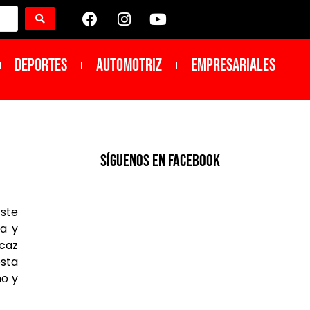
DEPORTES
Automotriz
Empresariales
SíGUENOS EN FACEBOOK
Este
ia y
icaz
esta
no y